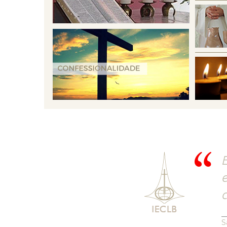
E
e
c
S