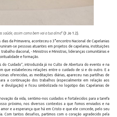
as saúde, assim como bem vai a tua alma
” (3 Jo 1.2).
s dias da Primavera, aconteceu o 3°encontro Nacional de Capelanias
uniram-se pessoas atuantes em projetos de capelania, instituições
rabalho diaconal, - Ministros e Ministras, lideranças comunitárias e
iritualidade e formação.
s do Cuidado”, introduzida já no Culto de Abertura do evento e na
orim que estabeleceu relações entre o cuidado de si e do outro. E a
inas oferecidas, as meditações diárias, apareceu nas partilhas de
para a continuação dos trabalhos (especialmente em relação aos
 e divulgação) e ficou simbolizada no logotipo das Capelanias de
novação da vida, sentimo-nos cuidados e fortalecidos para a tarefa
osso próximo, nos diversos contextos a que fomos enviados e na
 amor e a esperança que há em Cristo e que ele concede, pelo seu
a. Com tantos desafios, partimos com o coração agradecido pela