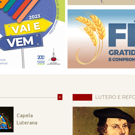
+
LUTERO E REF
Capela
Luterana