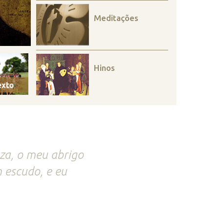
Meditações
Hinos
eza, o meu abrigo
 escudo, e eu