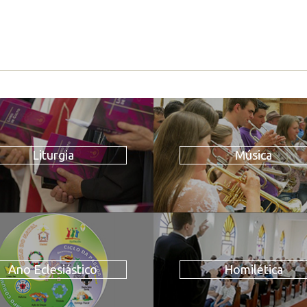
Liturgia
Música
Ano Eclesiástico
Homilética