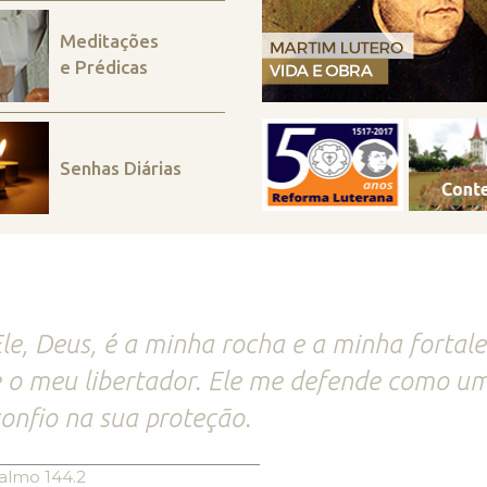
Meditações
e Prédicas
Senhas Diárias
le, Deus, é a minha rocha e a minha fortal
 o meu libertador. Ele me defende como um
onfio na sua proteção.
almo 144.2