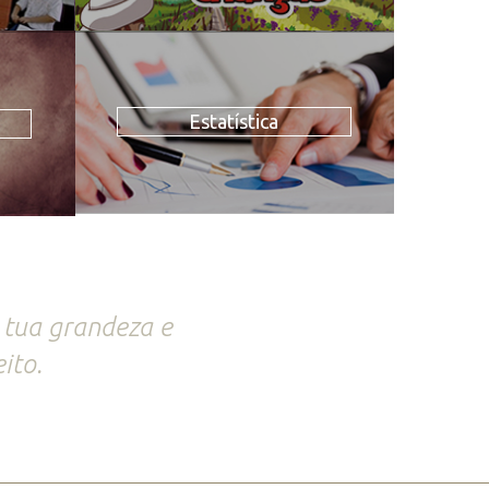
Estatística
 tua grandeza e
ito.