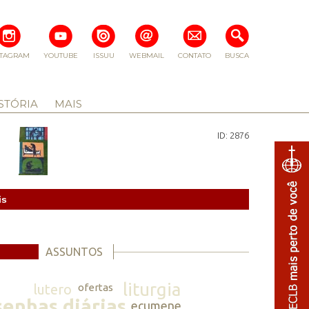
STAGRAM
YOUTUBE
ISSUU
WEBMAIL
CONTATO
BUSCA
STÓRIA
MAIS
ID: 2876
is
ASSUNTOS
liturgia
lutero
ofertas
senhas diárias
ecumene