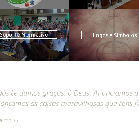
Suporte Normativo
Logos e Símbolos
ós te damos graças, ó Deus. Anunciamos a
ontamos as coisas maravilhosas que tens fe
almo 75.1