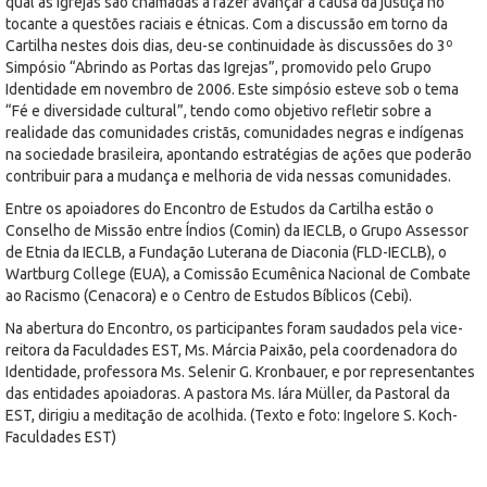
qual as igrejas são chamadas a fazer avançar a causa da justiça no
tocante a questões raciais e étnicas. Com a discussão em torno da
Cartilha nestes dois dias, deu-se continuidade às discussões do 3º
Simpósio “Abrindo as Portas das Igrejas”, promovido pelo Grupo
Identidade em novembro de 2006. Este simpósio esteve sob o tema
“Fé e diversidade cultural”, tendo como objetivo refletir sobre a
realidade das comunidades cristãs, comunidades negras e indígenas
na sociedade brasileira, apontando estratégias de ações que poderão
contribuir para a mudança e melhoria de vida nessas comunidades.
Entre os apoiadores do Encontro de Estudos da Cartilha estão o
Conselho de Missão entre Índios (Comin) da IECLB, o Grupo Assessor
de Etnia da IECLB, a Fundação Luterana de Diaconia (FLD-IECLB), o
Wartburg College (EUA), a Comissão Ecumênica Nacional de Combate
ao Racismo (Cenacora) e o Centro de Estudos Bíblicos (Cebi).
Na abertura do Encontro, os participantes foram saudados pela vice-
reitora da Faculdades EST, Ms. Márcia Paixão, pela coordenadora do
Identidade, professora Ms. Selenir G. Kronbauer, e por representantes
das entidades apoiadoras. A pastora Ms. Iára Müller, da Pastoral da
EST, dirigiu a meditação de acolhida. (Texto e foto: Ingelore S. Koch-
Faculdades EST)