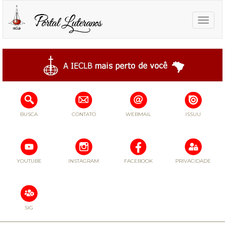
Toggle
naviga
BUSCA
CONTATO
WEBMAIL
ISSUU
YOUTUBE
INSTAGRAM
FACEBOOK
PRIVACIDADE
SIG