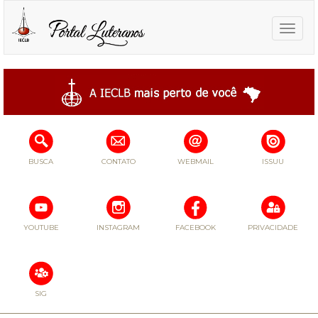
Toggle
naviga
BUSCA
CONTATO
WEBMAIL
ISSUU
YOUTUBE
INSTAGRAM
FACEBOOK
PRIVACIDADE
SIG