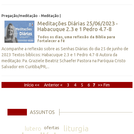
Pregação/meditação - Meditação |
Meditações Diárias 25/06/2023 -
Habacuque 2.3 e 1 Pedro 4.7-8
Todos os dias, uma reflexão da Bíblia para
fortalecer a fé
Acompanhe a reflexão sobre as Senhas Diárias do dia 25 de junho de
2023 Textos bíblicos: Habacuque 2.3 e 1 Pedro 4.7-8 Autora da
meditação: Pa. Graziele Beatriz Schaefer Pastora na Paróquia Cristo
Salvador em Curitiba/PR,...
Início <<
Anterior <
3
4
5
6
7
>> Fim
ASSUNTOS
liturgia
lutero
ofertas