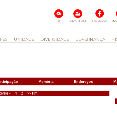
FACEBOOK
SIG
PRIVACIDADE
IN
RES
UNIDADE
DIVERSIDADE
GOVERNANÇA
HI
rticipação
Memória
Endereços
M
erior <
1
2
>> Fim