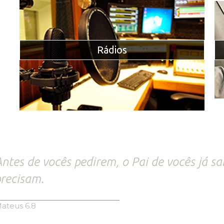
Rádios
ntes de vocês pedirem, o Pai de vocês já s
recisam.
ateus 6.8