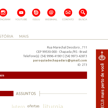
STAGRAM
YOUTUBE
ISSUU
WEBMAIL
CONTATO
BUSCA
STÓRIA
MAIS
Rua Marechal Deodoro , 711
CEP 99530-000 - Chapada /RS - Brasil
Telefone(s): (54) 9996-41901 | (54) 9973-42873
paroquiadechapadars@gmail.com
ID: 273
ais
ASSUNTOS
liturgia
lutero
ofertas