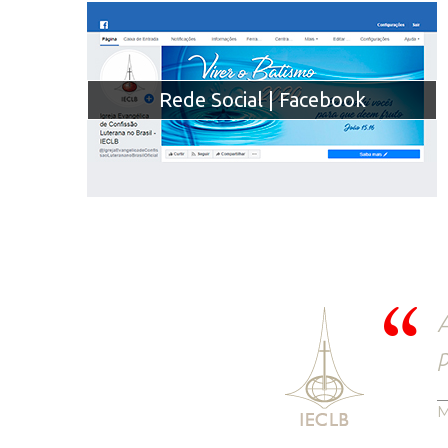
Rede Social | Facebook
A
p
M