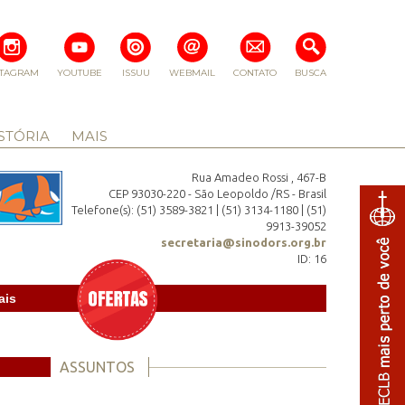
STAGRAM
YOUTUBE
ISSUU
WEBMAIL
CONTATO
BUSCA
STÓRIA
MAIS
Rua Amadeo Rossi , 467-B
CEP 93030-220 - São Leopoldo /RS - Brasil
Telefone(s): (51) 3589-3821 | (51) 3134-1180 | (51)
9913-39052
secretaria@sinodors.org.br
ID: 16
ais
ASSUNTOS