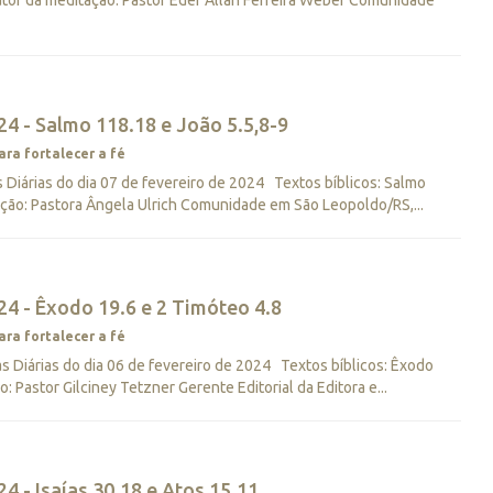
tor da meditação: Pastor Eder Allan Ferreira Weber Comunidade
4 - Salmo 118.18 e João 5.5,8-9
ara fortalecer a fé
Diárias do dia 07 de fevereiro de 2024 Textos bíblicos: Salmo
ação: Pastora Ângela Ulrich Comunidade em São Leopoldo/RS,...
4 - Êxodo 19.6 e 2 Timóteo 4.8
ara fortalecer a fé
Diárias do dia 06 de fevereiro de 2024 Textos bíblicos: Êxodo
: Pastor Gilciney Tetzner Gerente Editorial da Editora e...
4 - Isaías 30.18 e Atos 15.11