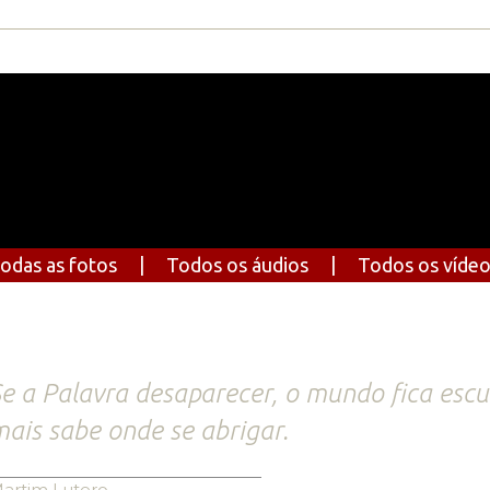
odas as fotos
|
Todos os áudios
|
Todos os víde
e a Palavra desaparecer, o mundo fica escu
ais sabe onde se abrigar.
artim Lutero