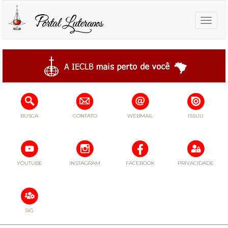
Toggle
naviga
BUSCA
CONTATO
WEBMAIL
ISSUU
YOUTUBE
INSTAGRAM
FACEBOOK
PRIVACIDADE
SIG