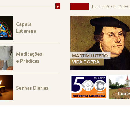
+
LUTERO E REF
Capela
Luterana
Meditações
e Prédicas
Senhas Diárias