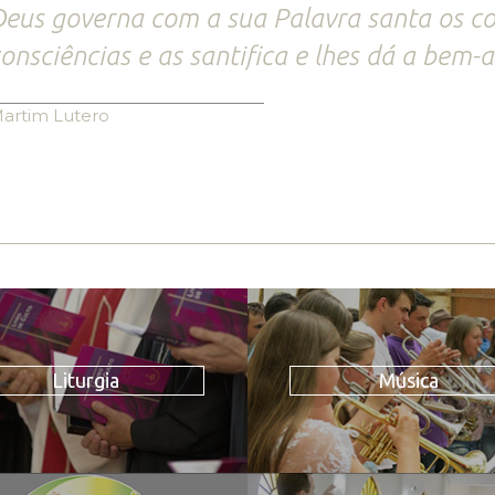
eus governa com a sua Palavra santa os co
onsciências e as santifica e lhes dá a bem-
artim Lutero
Liturgia
Música