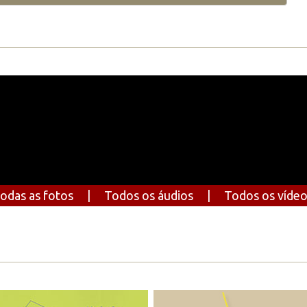
odas as fotos
|
Todos os áudios
|
Todos os víde