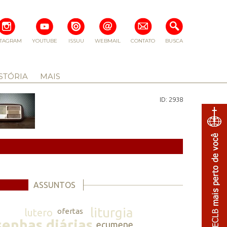
STAGRAM
YOUTUBE
ISSUU
WEBMAIL
CONTATO
BUSCA
STÓRIA
MAIS
ID: 2938
ASSUNTOS
liturgia
lutero
ofertas
senhas diárias
ecumene