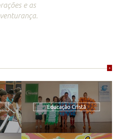
rações e as
aventurança.
+
Educação Cristã