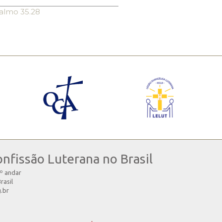
almo 35.28
onfissão Luterana no Brasil
4º andar
rasil
g.br