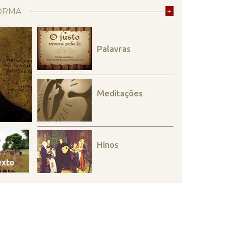
ORMA
+
Palavras
Meditações
Hinos