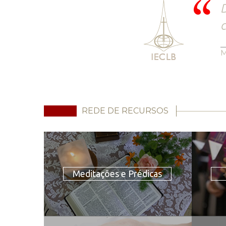
D
c
M
REDE DE RECURSOS
Meditações e Prédicas