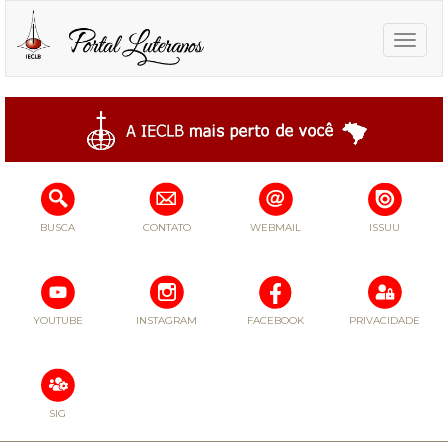
Toggle
naviga
BUSCA
CONTATO
WEBMAIL
ISSUU
YOUTUBE
INSTAGRAM
FACEBOOK
PRIVACIDADE
SIG