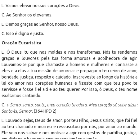
L. Vamos elevar nossos corações a Deus.
C. Ao Senhor os elevamos.
L. Demos graças ao Senhor, nosso Deus.
C. Isso é digno e justo.
Oração Eucarística
L. Ó Deus, tu que nos moldas e nos transformas. Nós te rendemos
graças e louvores pela tua forma amorosa e acolhedora de agir.
Louvamos-te por que chamaste a homens e mulheres e confiaste a
eles e a elas a tua missão de anunciar e propagar o teu reino de amor,
bondade, justiça, respeito e cuidado. Inscreveste ao longo da história a
lei do amor nos corações humanos e fizeste com que teu povo te
servisse e fosse fiel a ti e ao teu querer. Por isso, ó Deus, o teu nome
exaltamos cantando.
C. ♪
Santo, santo, santo, meu coração te adora. Meu coração só sabe dizer:
Santo és, Senhor
. (364 HPD 2)
L. Louvado sejas, Deus de amor, por teu Filho, Jesus Cristo, que foi fiel
ao teu chamado e morreu e ressuscitou por nós, por amor ao mundo.
Ele veio nos salvar e nos motivar a agir com gestos de partilha, justiça,
em diálogo e harmonia com nossos irmãos e irmãs.