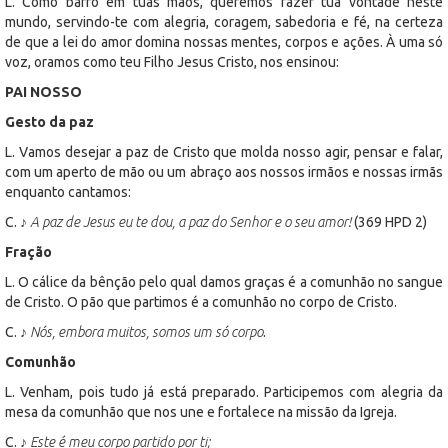
L. Como barro em tuas mãos, queremos fazer tua vontade neste
mundo, servindo-te com alegria, coragem, sabedoria e fé, na certeza
de que a lei do amor domina nossas mentes, corpos e ações. À uma só
voz, oramos como teu Filho Jesus Cristo, nos ensinou:
PAI NOSSO
Gesto da paz
L. Vamos desejar a paz de Cristo que molda nosso agir, pensar e falar,
com um aperto de mão ou um abraço aos nossos irmãos e nossas irmãs
enquanto cantamos:
C. ♪
A paz de Jesus eu te dou, a paz do Senhor e o seu amor!
(369 HPD 2)
Fração
L. O cálice da bênção pelo qual damos graças é a comunhão no sangue
de Cristo. O pão que partimos é a comunhão no corpo de Cristo.
C. ♪
Nós, embora muitos, somos um só corpo
.
Comunhão
L. Venham, pois tudo já está preparado. Participemos com alegria da
mesa da comunhão que nos une e fortalece na missão da Igreja.
C. ♪
Este é meu corpo partido por ti;