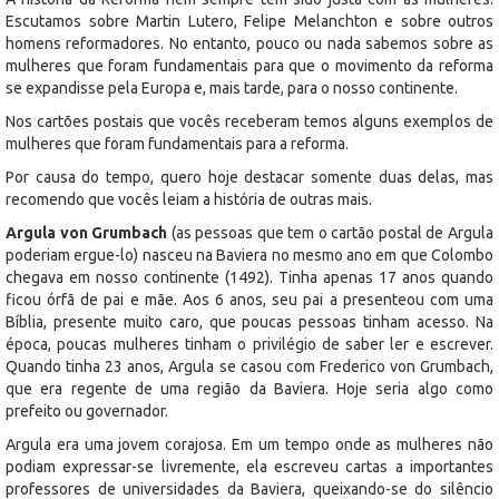
Escutamos sobre Martin Lutero, Felipe Melanchton e sobre outros
homens reformadores. No entanto, pouco ou nada sabemos sobre as
mulheres que foram fundamentais para que o movimento da reforma
se expandisse pela Europa e, mais tarde, para o nosso continente.
Nos cartões postais que vocês receberam temos alguns exemplos de
mulheres que foram fundamentais para a reforma.
Por causa do tempo, quero hoje destacar somente duas delas, mas
recomendo que vocês leiam a história de outras mais.
Argula von Grumbach
(as pessoas que tem o cartão postal de Argula
poderiam ergue-lo) nasceu na Baviera no mesmo ano em que Colombo
chegava em nosso continente (1492). Tinha apenas 17 anos quando
ficou órfã de pai e mãe. Aos 6 anos, seu pai a presenteou com uma
Bíblia, presente muito caro, que poucas pessoas tinham acesso. Na
época, poucas mulheres tinham o privilégio de saber ler e escrever.
Quando tinha 23 anos, Argula se casou com Frederico von Grumbach,
que era regente de uma região da Baviera. Hoje seria algo como
prefeito ou governador.
Argula era uma jovem corajosa. Em um tempo onde as mulheres não
podiam expressar-se livremente, ela escreveu cartas a importantes
professores de universidades da Baviera, queixando-se do silêncio