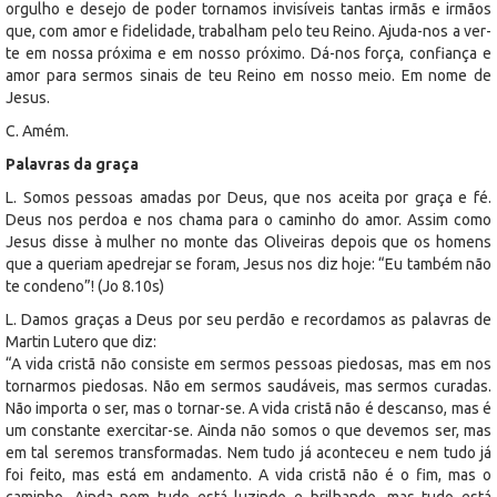
orgulho e desejo de poder tornamos invisíveis tantas irmãs e irmãos
que, com amor e fidelidade, trabalham pelo teu Reino. Ajuda-nos a ver-
te em nossa próxima e em nosso próximo. Dá-nos força, confiança e
amor para sermos sinais de teu Reino em nosso meio. Em nome de
Jesus.
C. Amém.
Palavras da graça
L. Somos pessoas amadas por Deus, que nos aceita por graça e fé.
Deus nos perdoa e nos chama para o caminho do amor. Assim como
Jesus disse à mulher no monte das Oliveiras depois que os homens
que a queriam apedrejar se foram, Jesus nos diz hoje: “Eu também não
te condeno”! (Jo 8.10s)
L. Damos graças a Deus por seu perdão e recordamos as palavras de
Martin Lutero que diz:
“A vida cristã não consiste em sermos pessoas piedosas, mas em nos
tornarmos piedosas. Não em sermos saudáveis, mas sermos curadas.
Não importa o ser, mas o tornar-se. A vida cristã não é descanso, mas é
um constante exercitar-se. Ainda não somos o que devemos ser, mas
em tal seremos transformadas. Nem tudo já aconteceu e nem tudo já
foi feito, mas está em andamento. A vida cristã não é o fim, mas o
caminho. Ainda nem tudo está luzindo e brilhando, mas tudo está