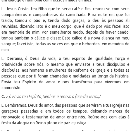
L. Jesus Cristo, teu filho que te serviu até o fim, reuniu-se com seus
companheiros e companheiras da caminhada. E na noite em que foi
traído, tomou o pão e, tendo dado graças, o deu às pessoas ali
reunidas, dizendo: Isto é o meu corpo, que é dado por vós; fazei isto
em memória de mim. Por semelhante modo, depois de haver ceado,
tomou também o cálice e disse: Este cálice é a nova aliança no meu
sangue; fazei isto, todas as vezes em que o beberdes, em memória de
mim.
L. Derrama, ó Deus da vida, o teu espírito de igualdade, força e
criatividade sobre nós, o mesmo que enviaste a teus discípulos e
discípulas, aos homens e mulheres da Reforma da Igreja e a todas as
pessoas que por ti foram chamadas e moldadas ao longo da história.
Envia teu Espírito de amor e nos transforma para vivermos em
comunhão.
C. ♪ /:
Envia teu Espírito, Senhor, e renova a face da Terra.:/
L. Lembramos, Deus do amor, das pessoas que serviram a tua Igreja nas
gerações passadas e em todos os tempos, deixando marcas de
renovação e testemunho de amor entre nós. Reúne-nos com elas à
festa da alegria no Reino pleno de paz e justiça.