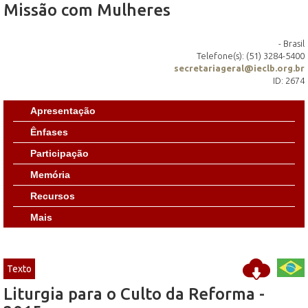
Missão com Mulheres
- Brasil
Telefone(s): (51) 3284-5400
secretariageral@ieclb.org.br
ID: 2674
Apresentação
Ênfases
Participação
Memória
Recursos
Mais
Texto
Liturgia para o Culto da Reforma -