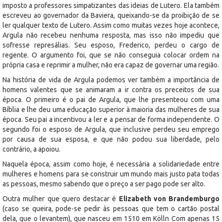
imposto a professores simpatizantes das ideias de Lutero. Ela também
escreveu ao governador da Baviera, queixando-se da proibição de se
ler qualquer texto de Lutero. Assim como muitas vezes hoje acontece,
Argula não recebeu nenhuma resposta, mas isso não impediu que
sofresse represálias. Seu esposo, Frederico, perdeu o cargo de
regente. O argumento foi, que se não conseguia colocar ordem na
própria casa e reprimir a mulher, não era capaz de governar uma região.
Na história de vida de Argula podemos ver também a importância de
homens valentes que se animaram a ir contra os preceitos de sua
época. O primeiro é o pai de Argula, que lhe presenteou com uma
Bíblia e lhe deu uma educação superior à maioria das mulheres de sua
época. Seu pai a incentivou a ler e a pensar de forma independente. O
segundo foi o esposo de Argula, que inclusive perdeu seu emprego
por causa de sua esposa, e que não podou sua liberdade, pelo
contrário, a apoiou.
Naquela época, assim como hoje, é necessária a solidariedade entre
mulheres e homens para se construir um mundo mais justo pata todas
as pessoas, mesmo sabendo que o preço a ser pago pode ser alto.
Outra mulher que quero destacar é
Elizabeth von Brandemburgo
(caso se queira, pode-se pedir às pessoas que tem o cartão postal
dela, que o levantem), que nasceu em 1510 em Kölln Com apenas 15