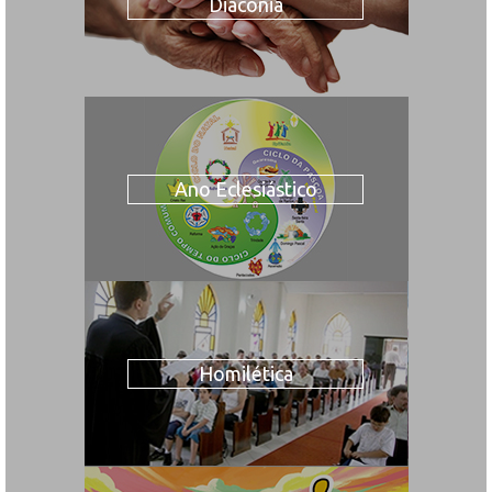
Diaconia
Ano Eclesiástico
Homilética