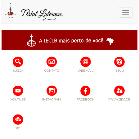
Toggle
naviga
BUSCA
CONTATO
WEBMAIL
ISSUU
YOUTUBE
INSTAGRAM
FACEBOOK
PRIVACIDADE
SIG