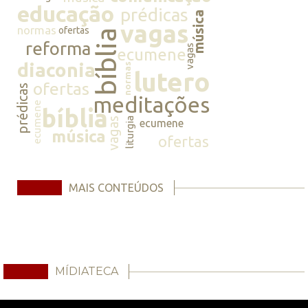
educação
prédicas
música
vagas
normas
ofertas
bíblia
reforma
vagas
ecumene
diaconia
normas
lutero
ofertas
prédicas
meditações
ecumene
bíblia
vagas
liturgia
ecumene
música
ofertas
MAIS CONTEÚDOS
MÍDIATECA