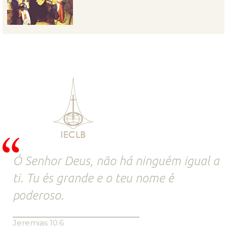
Ó Senhor Deus, não há ninguém igual a
ti. Tu és grande e o teu nome é
poderoso.
Jeremias 10.6