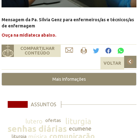
Mensagem da Pa. Silvia Genz para enfermeiros/as e técnicos/as
de enfermagem
Ouça na midiateca abaixo.
COMPARTILHAR
CONTEÚDO
VOLTAR
Mais Informações
ASSUNTOS
liturgia
lutero
ofertas
senhas diárias
ecumene
comunicação
música
liturgia