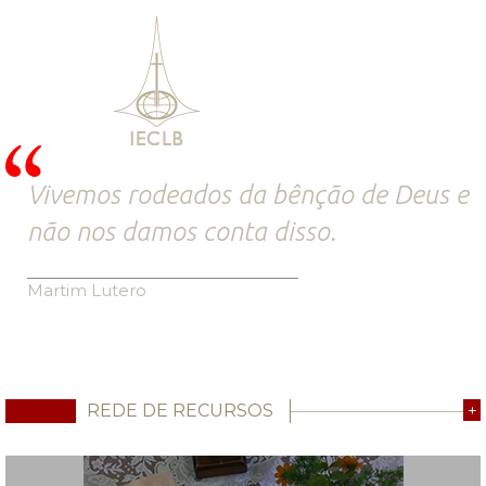
Vivemos rodeados da bênção de Deus e
não nos damos conta disso.
Martim Lutero
REDE DE RECURSOS
+