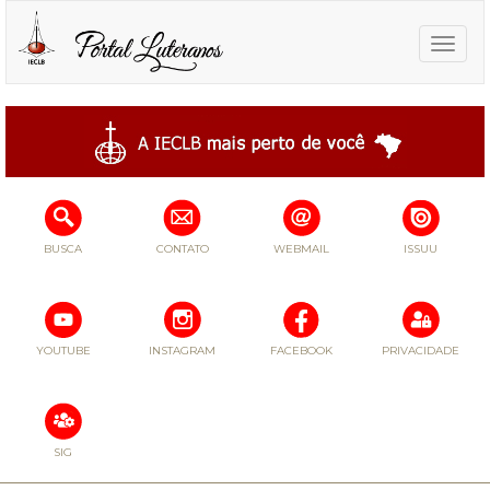
Toggle
naviga
BUSCA
CONTATO
WEBMAIL
ISSUU
YOUTUBE
INSTAGRAM
FACEBOOK
PRIVACIDADE
SIG