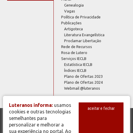
Genealogia
Vagas
Política de Privacidade
Publicações
Artigoteca
Literatura Evangelística
Proclamar Libertação
Rede de Recursos
Rosa de Lutero
Serviços IECLB
Estatística IECLB
Índices IECLB
Plano de Ofertas 2023
Plano de Ofertas 2024
Webmail @luteranos
Luteranos informa:
usamos
aceitar e fechar
cookies e outras tecnologias
semelhantes para
© Copyright 2026 - Todos os Direitos Reservados - IECLB - Igreja
personalizar e melhorar a
Evangélica de Confissão Luterana no Brasil - Portal Luteranos -
sua experiência no portal. Ao