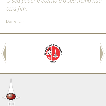
O seu poder é eterno e o seu Reino não
terá fim.
Daniel 7.14