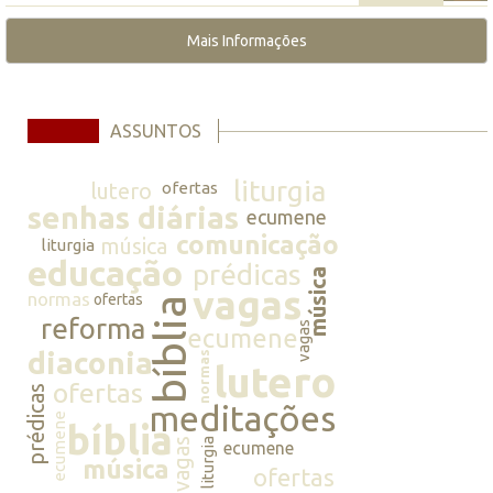
Mais Informações
ASSUNTOS
liturgia
lutero
ofertas
senhas diárias
ecumene
comunicação
música
liturgia
educação
prédicas
música
vagas
normas
ofertas
bíblia
reforma
vagas
ecumene
diaconia
normas
lutero
ofertas
prédicas
meditações
ecumene
bíblia
vagas
liturgia
ecumene
música
ofertas