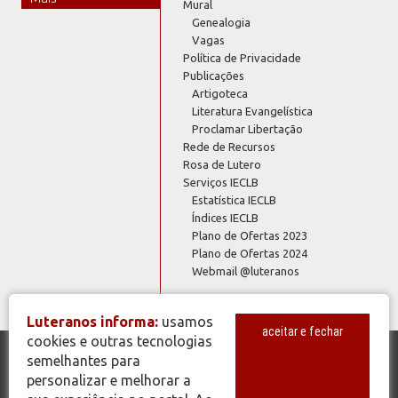
Mural
Genealogia
Vagas
Política de Privacidade
Publicações
Artigoteca
Literatura Evangelística
Proclamar Libertação
Rede de Recursos
Rosa de Lutero
Serviços IECLB
Estatística IECLB
Índices IECLB
Plano de Ofertas 2023
Plano de Ofertas 2024
Webmail @luteranos
Luteranos informa:
usamos
aceitar e fechar
cookies e outras tecnologias
semelhantes para
© Copyright 2026 - Todos os Direitos Reservados - IECLB - Igreja
personalizar e melhorar a
Evangélica de Confissão Luterana no Brasil - Portal Luteranos -