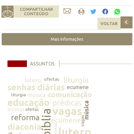
COMPARTILHAR
CONTEÚDO
VOLTAR
Mais Informações
ASSUNTOS
liturgia
lutero
ofertas
senhas diárias
ecumene
comunicação
música
liturgia
educação
prédicas
música
vagas
normas
ofertas
bíblia
reforma
vagas
ecumene
diaconia
normas
lutero