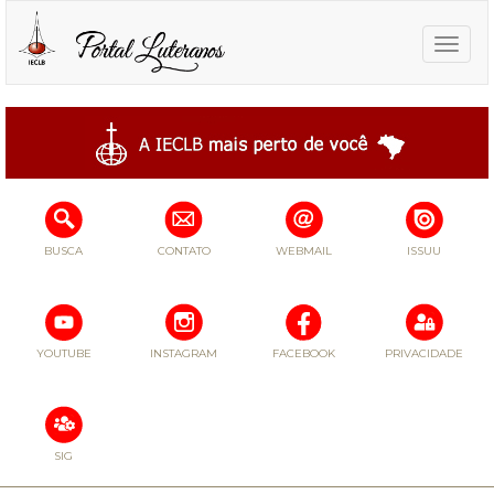
Toggle
naviga
BUSCA
CONTATO
WEBMAIL
ISSUU
YOUTUBE
INSTAGRAM
FACEBOOK
PRIVACIDADE
SIG