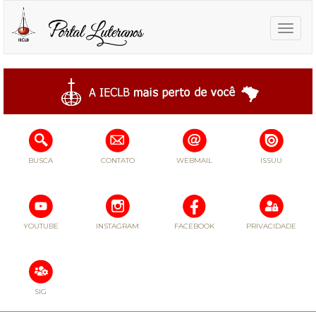
Toggle
naviga
BUSCA
CONTATO
WEBMAIL
ISSUU
YOUTUBE
INSTAGRAM
FACEBOOK
PRIVACIDADE
SIG