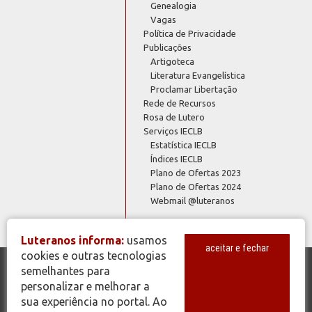
Genealogia
Vagas
Política de Privacidade
Publicações
Artigoteca
Literatura Evangelística
Proclamar Libertação
Rede de Recursos
Rosa de Lutero
Serviços IECLB
Estatística IECLB
Índices IECLB
Plano de Ofertas 2023
Plano de Ofertas 2024
Webmail @luteranos
Luteranos informa:
usamos
aceitar e fechar
cookies e outras tecnologias
semelhantes para
© Copyright 2026 - Todos os Direitos Reservados - IECLB - Igreja
personalizar e melhorar a
Evangélica de Confissão Luterana no Brasil - Portal Luteranos -
sua experiência no portal. Ao
www.luteranos.com.br