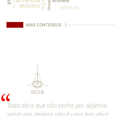
ecumene
vagas
liturgia
ecumene
música
ofertas
MAIS CONTEÚDOS
Toda obra que não tenha por objetivo
servir aos demais não é uma boa obra