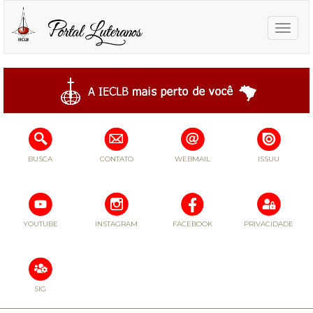
Toggle
naviga
BUSCA
CONTATO
WEBMAIL
ISSUU
YOUTUBE
INSTAGRAM
FACEBOOK
PRIVACIDADE
SIG