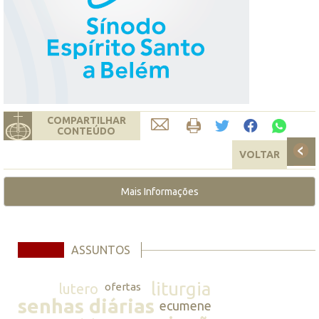
COMPARTILHAR
CONTEÚDO
VOLTAR
Mais Informações
ASSUNTOS
liturgia
lutero
ofertas
senhas diárias
ecumene