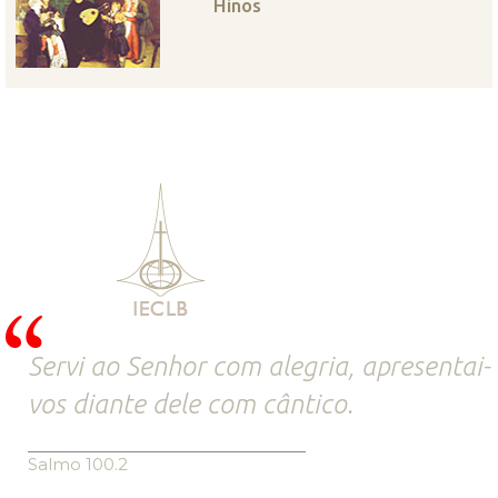
Hinos
Servi ao Senhor com alegria, apresentai-
vos diante dele com cântico.
Salmo 100.2