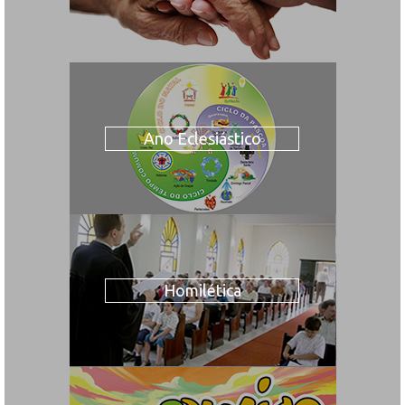
Ano Eclesiástico
Homilética