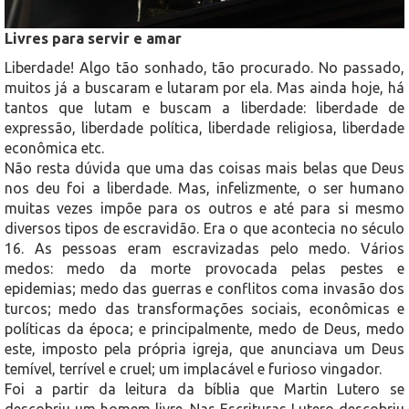
Livres para servir e amar
Liberdade! Algo tão sonhado, tão procurado. No passado,
muitos já a buscaram e lutaram por ela. Mas ainda hoje, há
tantos que lutam e buscam a liberdade: liberdade de
expressão, liberdade política, liberdade religiosa, liberdade
econômica etc.
Não resta dúvida que uma das coisas mais belas que Deus
nos deu foi a liberdade. Mas, infelizmente, o ser humano
muitas vezes impõe para os outros e até para si mesmo
diversos tipos de escravidão. Era o que acontecia no século
16. As pessoas eram escravizadas pelo medo. Vários
medos: medo da morte provocada pelas pestes e
epidemias; medo das guerras e conflitos coma invasão dos
turcos; medo das transformações sociais, econômicas e
políticas da época; e principalmente, medo de Deus, medo
este, imposto pela própria igreja, que anunciava um Deus
temível, terrível e cruel; um implacável e furioso vingador.
Foi a partir da leitura da bíblia que Martin Lutero se
descobriu um homem livre. Nas Escrituras Lutero descobriu