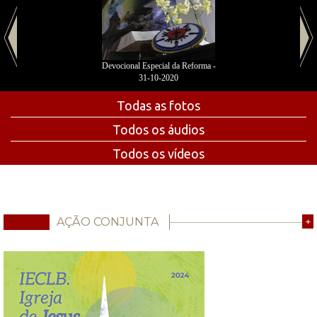
Devocional Especial da Reforma -
31-10-2020
Todas as fotos
Todos os áudios
Todos os vídeos
AÇÃO CONJUNTA
+