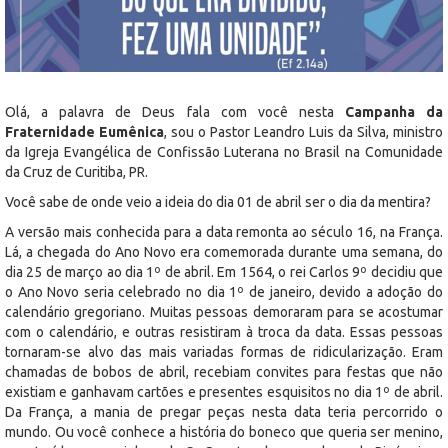
Olá, a palavra de Deus fala com você nesta
Campanha da
Fraternidade Eumênica
, sou o Pastor Leandro Luis da Silva, ministro
da Igreja Evangélica de Confissão Luterana no Brasil na Comunidade
da Cruz de Curitiba, PR.
Você sabe de onde veio a ideia do dia 01 de abril ser o dia da mentira?
A versão mais conhecida para a data remonta ao século 16, na França.
Lá, a chegada do Ano Novo era comemorada durante uma semana, do
dia 25 de março ao dia 1º de abril. Em 1564, o rei Carlos 9º decidiu que
o Ano Novo seria celebrado no dia 1º de janeiro, devido a adoção do
calendário gregoriano. Muitas pessoas demoraram para se acostumar
com o calendário, e outras resistiram à troca da data. Essas pessoas
tornaram-se alvo das mais variadas formas de ridicularização. Eram
chamadas de bobos de abril, recebiam convites para festas que não
existiam e ganhavam cartões e presentes esquisitos no dia 1º de abril.
Da França, a mania de pregar peças nesta data teria percorrido o
mundo. Ou você conhece a história do boneco que queria ser menino,