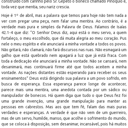
construído com carinho pelo Sr. Gepeto o boneco chamado Pinóquio e,
toda vez que mentia, seu nariz crescia.
Hoje é 1º de abril, mas a palavra que temos para hoje não tem nada a
ver com pregar uma peça, nem falar uma mentira. Ao contrário, é a
verdade mais pura e simples da Palavra de Deus. Falamos de Isaías
42.1-4 que diz: “O Senhor Deus diz, aqui está o meu servo, a quem
fortaleço, o meu escolhido, que dá muita alegria ao meu coração. Pus
nele o meu espírito e ele anunciará a minha vontade a todos os povos.
Não gritará, não clamará, não fará discursos nas ruas. Não esmagará um
galho que está quebrado nem apagará a luz que já está fraca. Com
toda a dedicação ele anunciará a minha vontade. Não se cansará, nem
desanimará, mas continuará firme até que todos aceitem a minha
vontade. As nações distantes estão esperando para receber os seus
ensinamentos” Deus está dirigindo sua palavra a um povo sofrido, em
busca de esperança. Essa esperança parece longe de acontecer,
parece mais uma mentira, uma anedota contada por um sádico ou
manipulador de bonecos. Há quem diga que tudo o que Deus fez foi
uma grande invenção, uma grande manipulação para manter as
pessoas em cabrestos. Mas aos que tem fé, falam das mais puras
verdades e esperanças. A verdade é que não vem de um guerreiro,
mas de um servo, humilde, manso, que acolhe o sofrimento do mundo,
que se coloca à disposição, sem desanimar, incansável, pois há muitos