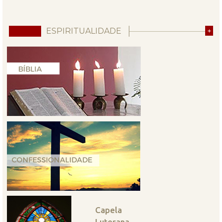
ESPIRITUALIDADE
+
Capela
Luterana