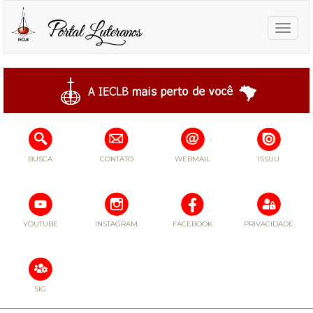
Toggle
naviga
BUSCA
CONTATO
WEBMAIL
ISSUU
YOUTUBE
INSTAGRAM
FACEBOOK
PRIVACIDADE
SIG