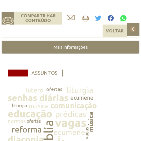
COMPARTILHAR
CONTEÚDO
VOLTAR
Mais Informações
ASSUNTOS
liturgia
lutero
ofertas
senhas diárias
ecumene
comunicação
música
liturgia
educação
prédicas
música
vagas
normas
ofertas
bíblia
reforma
vagas
ecumene
diaconia