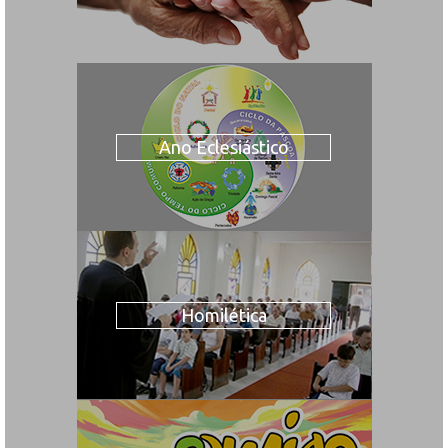
Ano Eclesiástico
Homilética