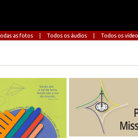
odas as fotos
|
Todos os áudios
|
Todos os víde