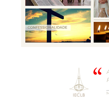
A
P
M