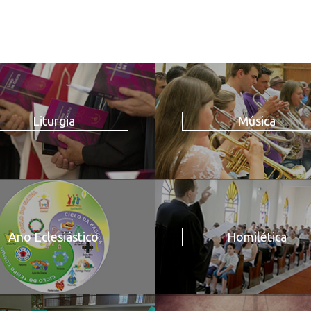
Liturgia
Música
Ano Eclesiástico
Homilética