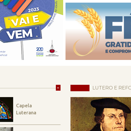
+
LUTERO E REF
Capela
Luterana