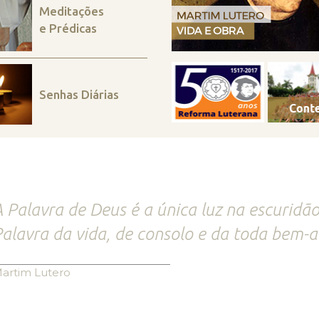
Meditações
e Prédicas
Senhas Diárias
 Palavra de Deus é a única luz na escuridão
alavra da vida, de consolo e da toda bem-
artim Lutero