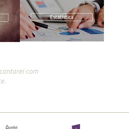
Estatística
 cantarei com
e.