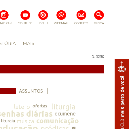
STAGRAM
YOUTUBE
ISSUU
WEBMAIL
CONTATO
BUSCA
STÓRIA
MAIS
ID: 3250
ASSUNTOS
liturgia
lutero
ofertas
senhas diárias
ecumene
comunicação
música
liturgia
educação
prédicas