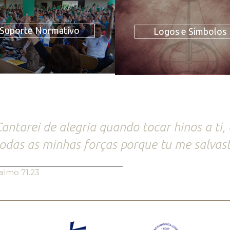
Suporte Normativo
Logos e Símbolos
antarei de alegria quando tocar hinos a ti,
odas as minhas forças porque tu me salvast
almo 71.23