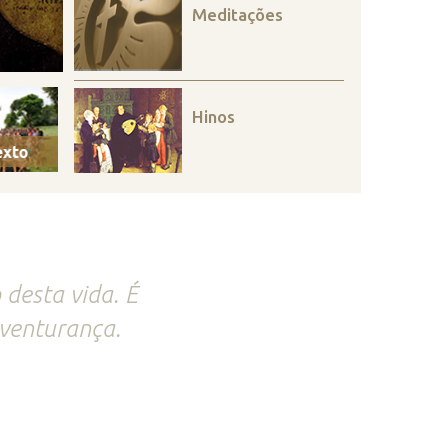
Meditações
Hinos
 desta vida. É
aventurança.