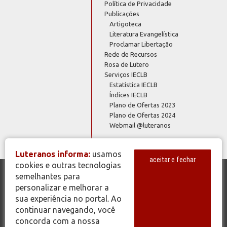
Política de Privacidade
Publicações
Artigoteca
Literatura Evangelística
Proclamar Libertação
Rede de Recursos
Rosa de Lutero
Serviços IECLB
Estatística IECLB
Índices IECLB
Plano de Ofertas 2023
Plano de Ofertas 2024
Webmail @luteranos
Luteranos informa:
usamos
aceitar e fechar
cookies e outras tecnologias
semelhantes para
© Copyright 2026 - Todos os Direitos Reservados - IECLB - Igreja
personalizar e melhorar a
Evangélica de Confissão Luterana no Brasil - Portal Luteranos -
sua experiência no portal. Ao
www.luteranos.com.br
continuar navegando, você
concorda com a nossa