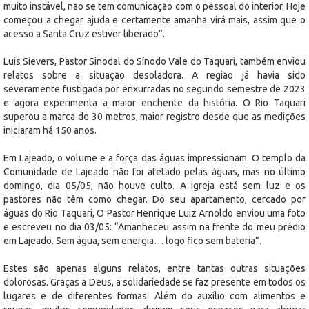
muito instável, não se tem comunicação com o pessoal do interior. Hoje
começou a chegar ajuda e certamente amanhã virá mais, assim que o
acesso a Santa Cruz estiver liberado”.
Luis Sievers, Pastor Sinodal do Sínodo Vale do Taquari, também enviou
relatos sobre a situação desoladora. A região já havia sido
severamente fustigada por enxurradas no segundo semestre de 2023
e agora experimenta a maior enchente da história. O Rio Taquari
superou a marca de 30 metros, maior registro desde que as medições
iniciaram há 150 anos.
Em Lajeado, o volume e a força das águas impressionam. O templo da
Comunidade de Lajeado não foi afetado pelas águas, mas no último
domingo, dia 05/05, não houve culto. A igreja está sem luz e os
pastores não têm como chegar. Do seu apartamento, cercado por
águas do Rio Taquari, O Pastor Henrique Luiz Arnoldo enviou uma foto
e escreveu no dia 03/05: “Amanheceu assim na frente do meu prédio
em Lajeado. Sem água, sem energia… logo fico sem bateria”.
Estes são apenas alguns relatos, entre tantas outras situações
dolorosas. Graças a Deus, a solidariedade se faz presente em todos os
lugares e de diferentes formas. Além do auxílio com alimentos e