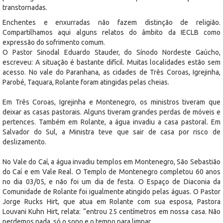
transtornadas.
Enchentes e enxurradas não fazem distinção de religião.
Compartilhamos aqui alguns relatos do âmbito da IECLB como
expressão do sofrimento comum.
O Pastor Sinodal Eduardo Stauder, do Sínodo Nordeste Gaúcho,
escreveu: A situação é bastante difícil. Muitas localidades estão sem
acesso. No vale do Paranhana, as cidades de Três Coroas, Igrejinha,
Parobé, Taquara, Rolante foram atingidas pelas cheias.
Em Três Coroas, Igrejinha e Montenegro, os ministros tiveram que
deixar as casas pastorais. Alguns tiveram grandes perdas de móveis e
pertences. Também em Rolante, a água invadiu a casa pastoral. Em
Salvador do Sul, a Ministra teve que sair de casa por risco de
deslizamento.
No Vale do Caí, a água invadiu templos em Montenegro, São Sebastião
do Caí e em Vale Real. O Templo de Montenegro completou 60 anos
no dia 03/05, e não foi um dia de festa. O Espaço de Diaconia da
Comunidade de Rolante foi igualmente atingido pelas águas. O Pastor
Jorge Rucks Hirt, que atua em Rolante com sua esposa, Pastora
Louvani Kuhn Hirt, relata: “entrou 25 centímetros em nossa casa. Não
perdemos nada, só o sono e o tempo para limpar.