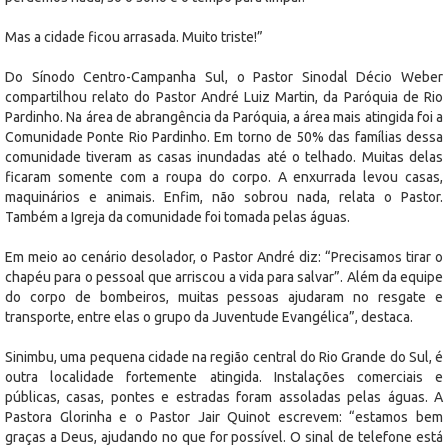
Mas a cidade ficou arrasada. Muito triste!”
Do Sínodo Centro-Campanha Sul, o Pastor Sinodal Décio Weber
compartilhou relato do Pastor André Luiz Martin, da Paróquia de Rio
Pardinho. Na área de abrangência da Paróquia, a área mais atingida foi a
Comunidade Ponte Rio Pardinho. Em torno de 50% das famílias dessa
comunidade tiveram as casas inundadas até o telhado. Muitas delas
ficaram somente com a roupa do corpo. A enxurrada levou casas,
maquinários e animais. Enfim, não sobrou nada, relata o Pastor.
Também a Igreja da comunidade foi tomada pelas águas.
Em meio ao cenário desolador, o Pastor André diz: “Precisamos tirar o
chapéu para o pessoal que arriscou a vida para salvar”. Além da equipe
do corpo de bombeiros, muitas pessoas ajudaram no resgate e
transporte, entre elas o grupo da Juventude Evangélica”, destaca.
Sinimbu, uma pequena cidade na região central do Rio Grande do Sul, é
outra localidade fortemente atingida. Instalações comerciais e
públicas, casas, pontes e estradas foram assoladas pelas águas. A
Pastora Glorinha e o Pastor Jair Quinot escrevem: “estamos bem
graças a Deus, ajudando no que for possível. O sinal de telefone está