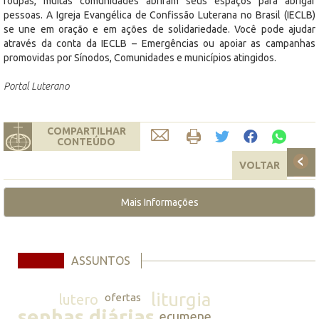
roupas, muitas comunidades abriram seus espaços para abrigar
pessoas. A Igreja Evangélica de Confissão Luterana no Brasil (IECLB)
se une em oração e em ações de solidariedade. Você pode ajudar
através da conta da IECLB – Emergências ou apoiar as campanhas
promovidas por Sínodos, Comunidades e municípios atingidos.
Portal Luterano
COMPARTILHAR
CONTEÚDO
VOLTAR
Mais Informações
ASSUNTOS
liturgia
lutero
ofertas
senhas diárias
ecumene