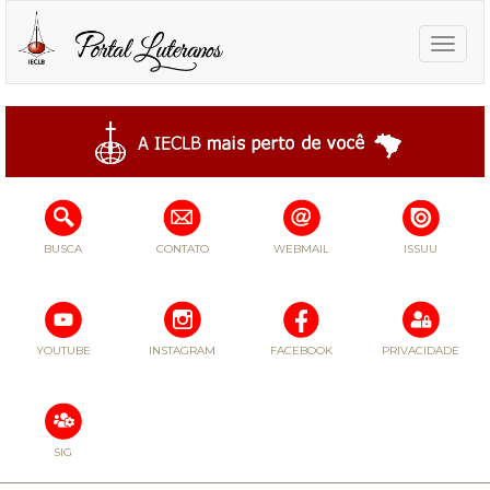
Toggle
naviga
BUSCA
CONTATO
WEBMAIL
ISSUU
YOUTUBE
INSTAGRAM
FACEBOOK
PRIVACIDADE
SIG