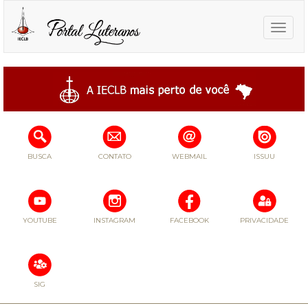
Toggle
naviga
BUSCA
CONTATO
WEBMAIL
ISSUU
YOUTUBE
INSTAGRAM
FACEBOOK
PRIVACIDADE
SIG