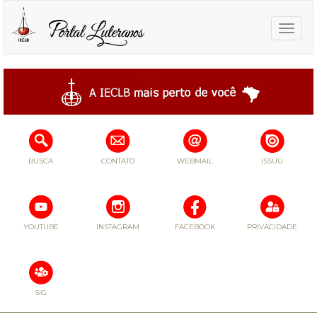
Toggle
naviga
BUSCA
CONTATO
WEBMAIL
ISSUU
YOUTUBE
INSTAGRAM
FACEBOOK
PRIVACIDADE
SIG