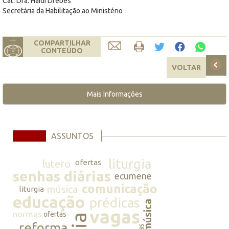
Cat. Dra. Haidi Drebes
Secretária da Habilitação ao Ministério
COMPARTILHAR
CONTEÚDO
VOLTAR
Mais Informações
ASSUNTOS
liturgia
lutero
ofertas
senhas diárias
ecumene
comunicação
música
liturgia
educação
prédicas
música
vagas
normas
ofertas
reforma