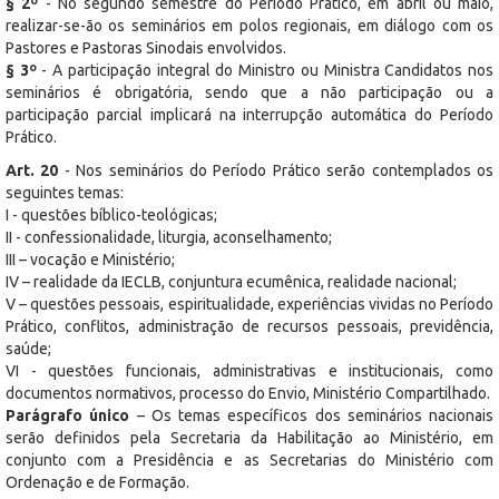
§ 2º
- No segundo semestre do Período Prático, em abril ou maio,
realizar-se-ão os seminários em polos regionais, em diálogo com os
Pastores e Pastoras Sinodais envolvidos.
§ 3º
- A participação integral do Ministro ou Ministra Candidatos nos
seminários é obrigatória, sendo que a não participação ou a
participação parcial implicará na interrupção automática do Período
Prático.
Art. 20
- Nos seminários do Período Prático serão contemplados os
seguintes temas:
I - questões bíblico-teológicas;
II - confessionalidade, liturgia, aconselhamento;
III – vocação e Ministério;
IV – realidade da IECLB, conjuntura ecumênica, realidade nacional;
V – questões pessoais, espiritualidade, experiências vividas no Período
Prático, conflitos, administração de recursos pessoais, previdência,
saúde;
VI - questões funcionais, administrativas e institucionais, como
documentos normativos, processo do Envio, Ministério Compartilhado.
Parágrafo único
– Os temas específicos dos seminários nacionais
serão definidos pela Secretaria da Habilitação ao Ministério, em
conjunto com a Presidência e as Secretarias do Ministério com
Ordenação e de Formação.