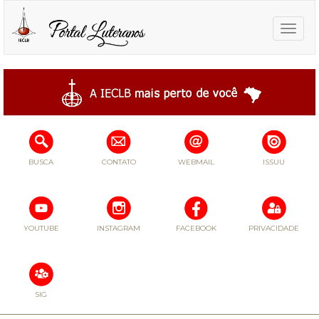
Toggle
naviga
BUSCA
CONTATO
WEBMAIL
ISSUU
YOUTUBE
INSTAGRAM
FACEBOOK
PRIVACIDADE
SIG