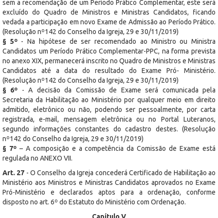
sem a recomendação de um Período Prático Complementar, este será
excluído do Quadro de Ministros e Ministras Candidatos, ficando
vedada a participação em novo Exame de Admissão ao Período Prático.
(Resolução nº142 do Conselho da Igreja, 29 e 30/11/2019)
§ 5º
- Na hipótese de ser recomendado ao Ministro ou Ministra
Candidatos um Período Prático Complementar-PPC, na forma prevista
no anexo XIX, permanecerá inscrito no Quadro de Ministros e Ministras
Candidatos até a data do resultado do Exame Pró- Ministério.
(Resolução nº142 do Conselho da Igreja, 29 e 30/11/2019)
§ 6º
- A decisão da Comissão de Exame será comunicada pela
Secretaria da Habilitação ao Ministério por qualquer meio em direito
admitido, eletrônico ou não, podendo ser pessoalmente, por carta
registrada, e-mail, mensagem eletrônica ou no Portal Luteranos,
segundo informações constantes do cadastro destes. (Resolução
nº142 do Conselho da Igreja, 29 e 30/11/2019)
§ 7º
– A composição e a competência da Comissão de Exame está
regulada no ANEXO VII.
Art. 27
- O Conselho da Igreja concederá Certificado de Habilitação ao
Ministério aos Ministros e Ministras Candidatos aprovados no Exame
Pró-Ministério e declarados aptos para a ordenação, conforme
disposto no art. 6º do Estatuto do Ministério com Ordenação.
Capítulo V