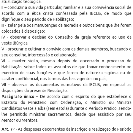
atualização teológica;
II – conduzir a sua vida particular, familiar e a sua convivência social de
acordo com a ética cristã confessada pela IECLB, de modo que
dignifique o seu período de Habilitação;
III - zelar pela boa manutenção da moradia e outros bens que lhe forem
colocados à disposição;
IV - observar a decisão do Conselho da Igreja referente ao uso da
veste litúrgica;
V - procurar e cultivar o convívio com os demais membros, buscando o
seu conselho, intercessão e colaboração;
VI – manter sigilo, mesmo depois de encerrado o processo de
Habilitação, sobre todos os assuntos de que tomar conhecimento no
exercício de suas funções e que forem de natureza sigilosa ou de
caráter confidencial, nos termos das leis vigentes no país;
VII – observar os documentos normativos da IECLB, em especial as
disposições da presente Resolução.
Parágrafo único
– De acordo com o espírito do que estabelece o
Estatuto do Ministério com Ordenação, o Ministro ou Ministra
Candidatos veste a alba (sem estola) durante o Período Prático, sendo-
lhe permitido ministrar sacramentos, desde que assistido por seu
Mentor ou Mentora.
Art. 7º
- As despesas decorrentes da inscrição e realização do Período