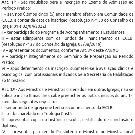
Art. 1º
- São requisitos para a inscrição no Exame de Admissão ao
Período Prático:
I – ser, nos últimos cinco (5) anos membro efetivo em Comunidade da
IECLB, a contar da data da inscrição. (Resolução nº150 do Conselho da
Igreja, 01 e 02/04/2022)
II – ter participado do Programa de Acompanhamento a Estudantes;
III – estar adimplente com os Fundos de Financiamento da IECLB;
(Resolução nº137 do Conselho da Igreja, 03/08/2019)
IV – apresentar os documentos, conforme Art. 3º deste ANEXO;
V – participar integralmente do Seminário de Preparação ao Período
Prático;
VI – após deferimento da inscrição, submeter-se à avaliação clínica e
psicológica, com profissionais indicados pela Secretaria da Habilitação
ao Ministério.
Art. 2º
- Aos Ministros e Ministras ordenados em outras Igrejas, não se
aplica o inciso II, mas lhes cabe preencher os outros incisos do art. 1º,
além dos seguintes requisitos:
I - ser oriundo de Igreja que tenha reconhecimento da IECLB;
II - ter bacharelado em Teologia Cristã;
III - apresentar cópia do histórico escolar, certificado de conclusão e
diploma;
IV - apresentar parecer do Presbitério e Ministro ou Ministra local