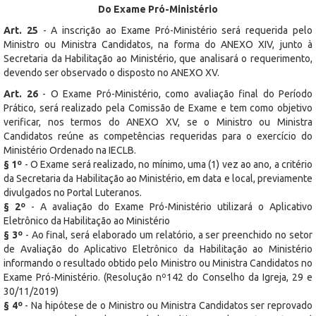
Do Exame Pró-Ministério
Art. 25
- A inscrição ao Exame Pró-Ministério será requerida pelo
Ministro ou Ministra Candidatos, na forma do ANEXO XIV, junto à
Secretaria da Habilitação ao Ministério, que analisará o requerimento,
devendo ser observado o disposto no ANEXO XV.
Art. 26
- O Exame Pró-Ministério, como avaliação final do Período
Prático, será realizado pela Comissão de Exame e tem como objetivo
verificar, nos termos do ANEXO XV, se o Ministro ou Ministra
Candidatos reúne as competências requeridas para o exercício do
Ministério Ordenado na IECLB.
§ 1º
- O Exame será realizado, no mínimo, uma (1) vez ao ano, a critério
da Secretaria da Habilitação ao Ministério, em data e local, previamente
divulgados no Portal Luteranos.
§ 2º
- A avaliação do Exame Pró-Ministério utilizará o Aplicativo
Eletrônico da Habilitação ao Ministério
§ 3º
- Ao final, será elaborado um relatório, a ser preenchido no setor
de Avaliação do Aplicativo Eletrônico da Habilitação ao Ministério
informando o resultado obtido pelo Ministro ou Ministra Candidatos no
Exame Pró-Ministério. (Resolução nº142 do Conselho da Igreja, 29 e
30/11/2019)
§ 4º
- Na hipótese de o Ministro ou Ministra Candidatos ser reprovado