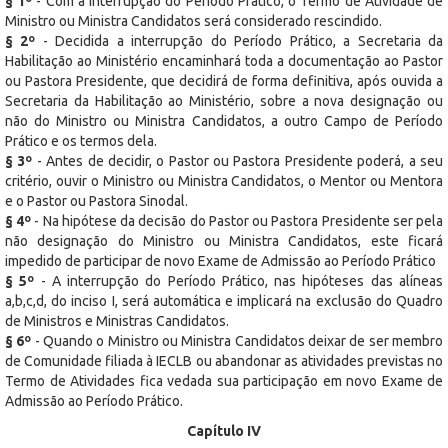
§ 1º
- Com a interrupção do Período Prático, o Termo de Atividade de
Ministro ou Ministra Candidatos será considerado rescindido.
§ 2º
- Decidida a interrupção do Período Prático, a Secretaria da
Habilitação ao Ministério encaminhará toda a documentação ao Pastor
ou Pastora Presidente, que decidirá de forma definitiva, após ouvida a
Secretaria da Habilitação ao Ministério, sobre a nova designação ou
não do Ministro ou Ministra Candidatos, a outro Campo de Período
Prático e os termos dela.
§ 3º
- Antes de decidir, o Pastor ou Pastora Presidente poderá, a seu
critério, ouvir o Ministro ou Ministra Candidatos, o Mentor ou Mentora
e o Pastor ou Pastora Sinodal.
§ 4º
- Na hipótese da decisão do Pastor ou Pastora Presidente ser pela
não designação do Ministro ou Ministra Candidatos, este ficará
impedido de participar de novo Exame de Admissão ao Período Prático
§ 5º
- A interrupção do Período Prático, nas hipóteses das alíneas
a,b,c,d, do inciso I, será automática e implicará na exclusão do Quadro
de Ministros e Ministras Candidatos.
§ 6º
- Quando o Ministro ou Ministra Candidatos deixar de ser membro
de Comunidade filiada à IECLB ou abandonar as atividades previstas no
Termo de Atividades fica vedada sua participação em novo Exame de
Admissão ao Período Prático.
Capítulo IV