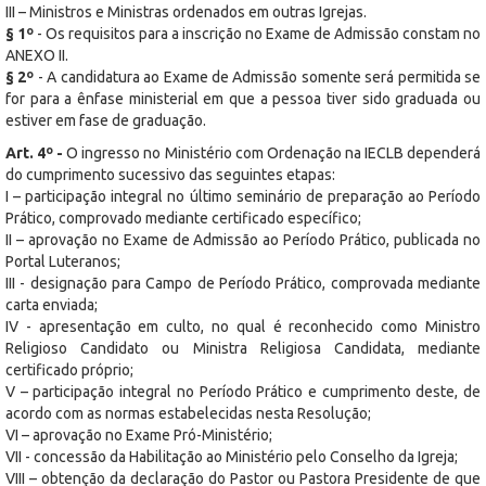
III – Ministros e Ministras ordenados em outras Igrejas.
§ 1º
- Os requisitos para a inscrição no Exame de Admissão constam no
ANEXO II.
§ 2º
- A candidatura ao Exame de Admissão somente será permitida se
for para a ênfase ministerial em que a pessoa tiver sido graduada ou
estiver em fase de graduação.
Art. 4º -
O ingresso no Ministério com Ordenação na IECLB dependerá
do cumprimento sucessivo das seguintes etapas:
I – participação integral no último seminário de preparação ao Período
Prático, comprovado mediante certificado específico;
II – aprovação no Exame de Admissão ao Período Prático, publicada no
Portal Luteranos;
III - designação para Campo de Período Prático, comprovada mediante
carta enviada;
IV - apresentação em culto, no qual é reconhecido como Ministro
Religioso Candidato ou Ministra Religiosa Candidata, mediante
certificado próprio;
V – participação integral no Período Prático e cumprimento deste, de
acordo com as normas estabelecidas nesta Resolução;
VI – aprovação no Exame Pró-Ministério;
VII - concessão da Habilitação ao Ministério pelo Conselho da Igreja;
VIII – obtenção da declaração do Pastor ou Pastora Presidente de que