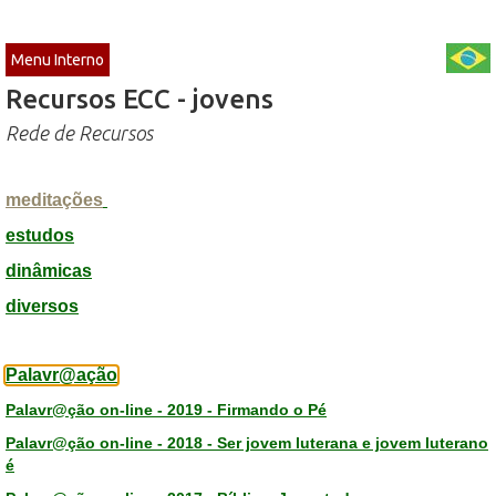
Menu Interno
Recursos ECC - jovens
Rede de Recursos
meditações
estudos
dinâmicas
diversos
Palavr@ação
Palavr@ção on-line - 2019 - Firmando o Pé
Palavr@ção on-line - 2018 - Ser jovem luterana e jovem luterano
é