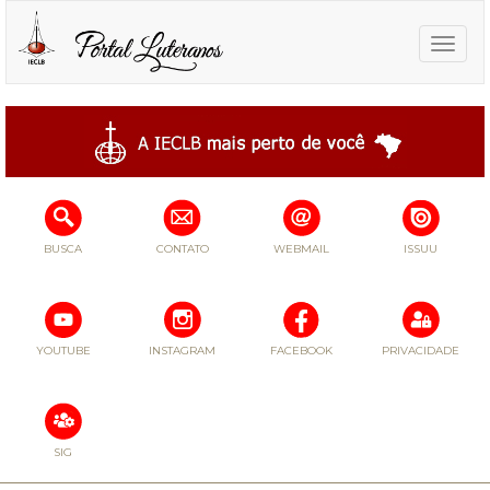
Toggle
naviga
BUSCA
CONTATO
WEBMAIL
ISSUU
YOUTUBE
INSTAGRAM
FACEBOOK
PRIVACIDADE
SIG