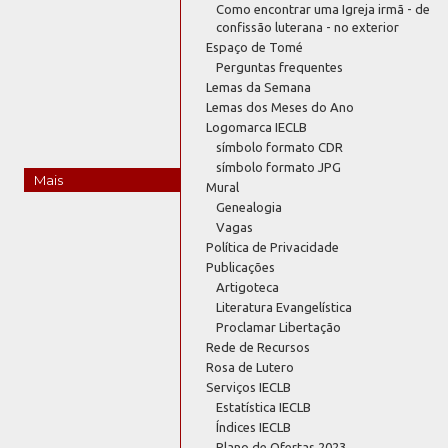
Como encontrar uma Igreja irmã - de
confissão luterana - no exterior
Espaço de Tomé
Perguntas frequentes
Lemas da Semana
Lemas dos Meses do Ano
Logomarca IECLB
símbolo formato CDR
símbolo formato JPG
Mais
Mural
Genealogia
Vagas
Política de Privacidade
Publicações
Artigoteca
Literatura Evangelística
Proclamar Libertação
Rede de Recursos
Rosa de Lutero
Serviços IECLB
Estatística IECLB
Índices IECLB
Plano de Ofertas 2023