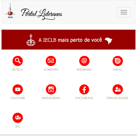
Toggle
naviga
BUSCA
CONTATO
WEBMAIL
ISSUU
YOUTUBE
INSTAGRAM
FACEBOOK
PRIVACIDADE
SIG