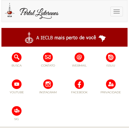
Toggle
naviga
BUSCA
CONTATO
WEBMAIL
ISSUU
YOUTUBE
INSTAGRAM
FACEBOOK
PRIVACIDADE
SIG