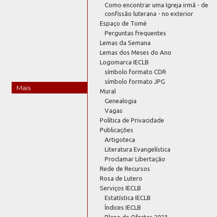
Como encontrar uma Igreja irmã - de
confissão luterana - no exterior
Espaço de Tomé
Perguntas frequentes
Lemas da Semana
Lemas dos Meses do Ano
Logomarca IECLB
símbolo formato CDR
símbolo formato JPG
Mais
Mural
Genealogia
Vagas
Política de Privacidade
Publicações
Artigoteca
Literatura Evangelística
Proclamar Libertação
Rede de Recursos
Rosa de Lutero
Serviços IECLB
Estatística IECLB
Índices IECLB
Plano de Ofertas 2023