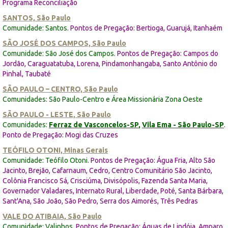
Programa Reconciliação
SANTOS, São Paulo
Comunidade: Santos
.
Pontos de Pregação: Bertioga, Guarujá, Itanhaém
SÃO JOSÉ DOS CAMPOS, São Paulo
Comunidade: São José dos Campos.
Pontos de Pregação: Campos do
Jordão, Caraguatatuba, Lorena, Pindamonhangaba, Santo Antônio do
Pinhal, Taubaté
SÃO PAULO – CENTRO, São Paulo
Comunidades: São Paulo-Centro e Área Missionária Zona Oeste
SÃO PAULO - LESTE, São Paulo
Comunidades:
Ferraz de Vasconcelos-SP
,
Vila Ema - São Paulo-SP
.
Ponto de Pregação: Mogi das Cruzes
TEÓFILO OTONI, Minas Gerais
Comunidade: Teófilo Otoni.
Pontos de Pregação: Água Fria, Alto São
Jacinto, Brejão, Cafarnaum, Cedro, Centro Comunitário São Jacinto,
Colônia Francisco Sá, Crisciúma, Divisópolis, Fazenda Santa Maria,
Governador Valadares, Internato Rural, Liberdade, Poté, Santa Bárbara,
Sant'Ana, São João, São Pedro, Serra dos Aimorés, Três Pedras
VALE DO ATIBAIA, São Paulo
Comunidade: Valinhos.
Pontos de Pregação: Águas de Lindóia, Amparo,