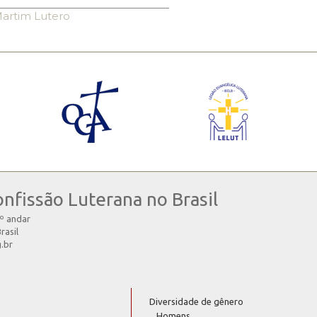
artim Lutero
onfissão Luterana no Brasil
4º andar
rasil
g.br
Diversidade de gênero
Homens