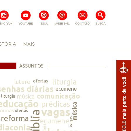
STAGRAM
YOUTUBE
ISSUU
WEBMAIL
CONTATO
BUSCA
STÓRIA
MAIS
ASSUNTOS
liturgia
lutero
ofertas
senhas diárias
ecumene
comunicação
música
liturgia
educação
prédicas
música
vagas
normas
ofertas
bíblia
reforma
vagas
ecumene
diaconia