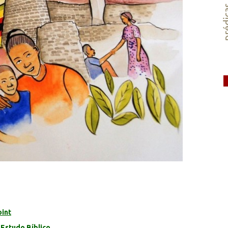
préd
oint
 Estudo Bíblico