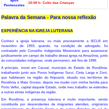
após
10:00 h: Culto das Crianças
Pentecostes
Palavra da Semana - Para nossa reflexão
EXPERIÊNCIA NA IGREJA LUTERANA
Conheci a igreja luterana, ou mais precisamente a IECLB em
novembro de 1993, quando, na condição de advogado, fui
contratado pelo Conselho Indigenista Missionário para assessorar
juridicamente um campo de trabalho dessa igreja na Amazônia, junto
às comunidades indígenas, onde permaneci, até fins de 1996.
A princípio, morei em Cacoal, município do Estado de Rondônia,
trabalhando junto aos Povos Indígenas Suruí, Cinta Larga e Zoró,
que habitavam na região do Aripuanã, situado nos territórios de
Rondônia e Mato Grosso; depois me mudei com minha família para
Porto Velho, capital daquele Estado, onde meu trabalho se estendeu
a outras etnias indígenas da região.
Em Rondônia, a presença luterana é muito importante, sendo
constituída por descendentes de imigrantes alemães, originários