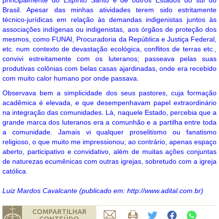
principalmente do Espírito Santo e de outros Estados do sul do
Brasil. Apesar das minhas atividades terem sido estritamente
técnico-jurídicas em relação às demandas indigenistas juntos às
associações indígenas ou indigenistas, aos órgãos de proteção dos
mesmos, como FUNAI, Procuradoria da República e Justiça Federal,
etc. num contexto de devastação ecológica, conflitos de terras etc.,
convivi estreitamente com os luteranos; passeava pelas suas
produtivas colônias com belas casas ajardinadas, onde era recebido
com muito calor humano por onde passava.
Observava bem a simplicidade dos seus pastores, cuja formação
acadêmica é elevada, e que desempenhavam papel extraordinário
na integração das comunidades. Lá, naquele Estado, percebia que a
grande marca dos luteranos era a comunhão e a partilha entre toda
a comunidade. Jamais vi qualquer proselitismo ou fanatismo
religioso, o que muito me impressionou; ao contrário, apenas espaço
aberto, participativo e convidativo, além de muitas ações conjuntas
de naturezas ecumênicas com outras igrejas, sobretudo com a igreja
católica.
Luiz Mardos Cavalcante (publicado em: http://www.adital.com.br)
COMPARTILHAR