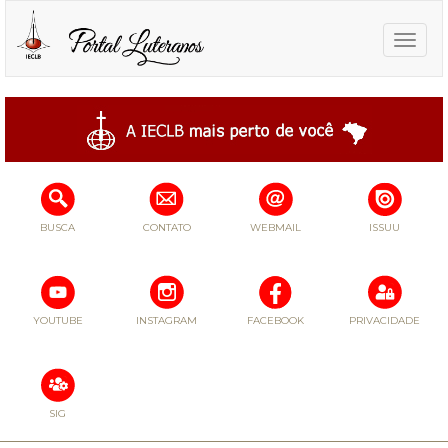
Toggle
naviga
BUSCA
CONTATO
WEBMAIL
ISSUU
YOUTUBE
INSTAGRAM
FACEBOOK
PRIVACIDADE
SIG