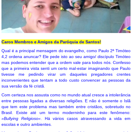
Caros Membros e Amigos da Paróquia de Santos!
Qual é a principal mensagem do evangelho, como Paulo 2ª Timóteo
4,2 ordena anuncar? Ele pede isto ao seu amigo/ discípulo Timóteo
mas podemos entender que a ordem vale para todos nós. Confesso
que a primeira vista senti um certo mal-estar imaginando que Paulo
tivesse me pedindo virar um daqueles pregadores crentes
inconvenientes que tentam a todo custo convencer as pessoas da
sua versão da fé cristã.
Com certeza nos assusta como no mundo atual cresce a intolerância
entre pessoas ligadas a diversas religiões. E não é somente o Islã
que tem este problema mas também entre cristãos, sobretudo no
Brasil. Existe até um termo moderninho para este fenômeno:
»Bullying Religioso«
. Há vários casos atravessando a vida em
escolas e outro ambientes.