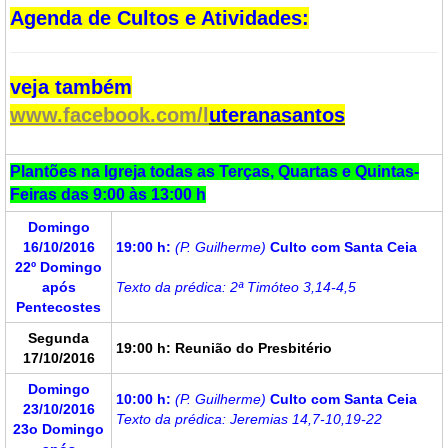
Agenda de Cultos e Atividades:
veja também
www.facebook.com/l
uteranasantos
Plantões na Igreja todas as Terças, Quartas e Quintas-
Feiras das 9:00 às 13:00 h
Domingo
16/10/2016
19:00 h:
(P. Guilherme)
Culto com Santa Ceia
22º Domingo
após
Texto da prédica: 2ª Timóteo 3,14-4,5
Pentecostes
Segunda
19:00 h: Reunião do Presbitério
17/10/2016
Domingo
10:00 h:
(P. Guilherme)
Culto com Santa Ceia
23/10/2016
Texto da prédica: Jeremias 14,7-10,19-22
23o Domingo