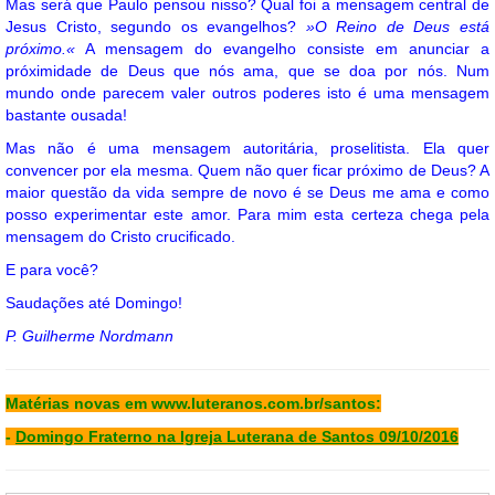
Mas será que Paulo pensou nisso? Qual foi a mensagem central de
Jesus Cristo, segundo os evangelhos?
»O Reino de Deus está
próximo.«
A mensagem do evangelho consiste em anunciar a
próximidade de Deus que nós ama, que se doa por nós. Num
mundo onde parecem valer outros poderes isto é uma mensagem
bastante ousada!
Mas não é uma mensagem autoritária, proselitista. Ela quer
convencer por ela mesma. Quem não quer ficar próximo de Deus? A
maior questão da vida sempre de novo é se Deus me ama e como
posso experimentar este amor. Para mim esta certeza chega pela
mensagem do Cristo crucificado.
E para você?
Saudações até Domingo!
P. Guilherme Nordmann
Matérias novas em
www.luteranos.com.br/santos
:
-
Domingo Fraterno na Igreja Luterana de Santos 09/10/2016