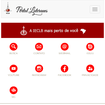
Toggle
naviga
BUSCA
CONTATO
WEBMAIL
ISSUU
YOUTUBE
INSTAGRAM
FACEBOOK
PRIVACIDADE
SIG