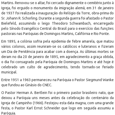
Martins. Renovou-se o altar, foi cercado dignamente o cemitério junto à
Igreja, foi erguido o monumento da imigração alemã, em 31 de janeiro
de 1937 foi realizada a inauguração do Relógio da Torre, obra-prima do
Sr. Johann R. Schorling. Durante a segunda guerra foi afastado o Pastor
Bielefeld, assumindo o leigo Theodoro Schwambach, encarregado
pelo Sínodo Evangélico Central do Brasil para o exercício das funções
pastorais nas Paróquias de Domingos Martins, Califórnia e Rio Ponte.
Em 1895, a colônia sofria pela epidemia de febre amarela, que matou
vários colonos, assim reuniram-se os católicos e luteranos e fizeram
um Dia de Penitência para acabar com a doença. As últimas mortes se
deram no dia 20 de janeiro de 1895, em agradecimento a graça obtida,
o dia foi consagrado pela Paróquia de Domingos Martins e até hoje é
celebrado um culto de agradecimento, tendo tornado-se feriado
municipal.
Entre 1951 a 1963 permaneceu na Paróquia o Pastor Siegmund Wanke
que fundou ao Ginásio do CNEC.
O Pastor Herman A. Bertlein foi o primeiro pastor brasileiro nato, que
deixou a Paróquia uns meses antes da celebração do centenário da
Igreja de Campinho (1966). Festejou esta data magna, com uma grande
festa, o Pastor Karl Ernst Schneider que logo em seguida assumiu a
Paróquia.