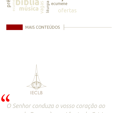
ecumene
bíblia
vagas
liturgia
ecumene
música
ofertas
MAIS CONTEÚDOS
O Senhor conduza o vosso coração ao