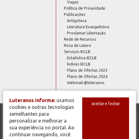
Vagas
Política de Privacidade
Publicações
Artigoteca
Literatura Evangelística
Proclamar Libertação
Rede de Recursos
Rosa de Lutero
Serviços IECLB
Estatística IECLB
Índices IECLB
Plano de Ofertas 2023
Plano de Ofertas 2024
Webmail @luteranos
Luteranos informa:
usamos
aceitar e fechar
cookies e outras tecnologias
semelhantes para
© Copyright 2026 - Todos os Direitos Reservados - IECLB - Igreja
personalizar e melhorar a
Evangélica de Confissão Luterana no Brasil - Portal Luteranos -
sua experiência no portal. Ao
www.luteranos.com.br
continuar navegando, você