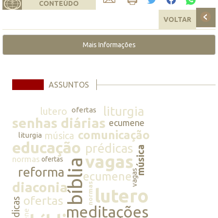
CONTEÚDO
VOLTAR
Mais Informações
ASSUNTOS
liturgia
lutero
ofertas
senhas diárias
ecumene
comunicação
música
liturgia
educação
prédicas
música
vagas
normas
ofertas
bíblia
reforma
vagas
ecumene
diaconia
normas
lutero
ofertas
prédicas
meditações