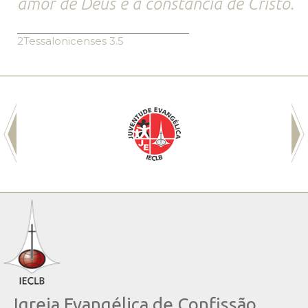
amor de Deus e à constância de Cristo.
2Tessalonicenses 3.5
Igreja Evangélica de Confissão