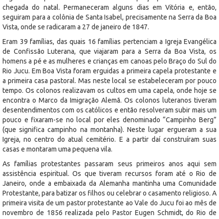
chegada do natal. Permaneceram alguns dias em Vitória e, então,
seguiram para a colônia de Santa Isabel, precisamente na Serra da Boa
Vista, onde se radicaram a 27 de janeiro de 1847.
Eram 39 famílias, das quais 16 famílias pertenciam a Igreja Evangélica
de Confissão Luterana, que viajaram para a Serra da Boa Vista, os
homens a pé e as mulheres e crianças em canoas pelo Braço do Sul do
Rio Jucu. Em Boa Vista foram erguidas a primeira capela protestante e
a primeira casa pastoral. Mas neste local se estabeleceram por pouco
tempo. Os colonos realizavam os cultos em uma capela, onde hoje se
encontra o Marco da Imigração Alemã. Os colonos luteranos tiveram
desentendimentos com os católicos e então resolveram subir mais um
pouco e fixaram-se no local por eles denominado “Campinho Berg”
(que significa campinho na montanha). Neste lugar ergueram a sua
Igreja, no centro do atual cemitério. E a partir daí construíram suas
casas e montaram uma pequena vila.
As famílias protestantes passaram seus primeiros anos aqui sem
assistência espiritual. Os que tiveram recursos foram até o Rio de
Janeiro, onde a embaixada da Alemanha mantinha uma Comunidade
Protestante, para batizar os filhos ou celebrar o casamento religioso. A
primeira visita de um pastor protestante ao Vale do Jucu foi ao mês de
novembro de 1856 realizada pelo Pastor Eugen Schmidt, do Rio de