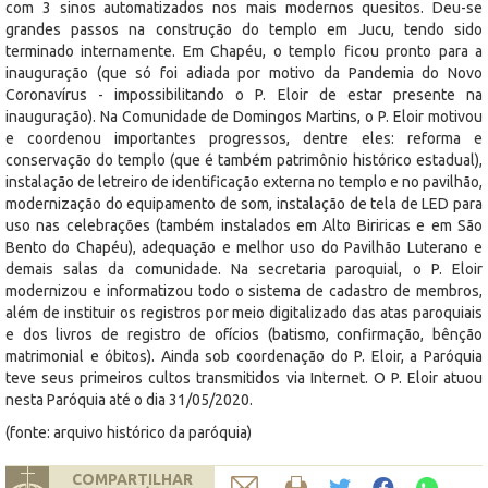
com 3 sinos automatizados nos mais modernos quesitos. Deu-se
grandes passos na construção do templo em Jucu, tendo sido
terminado internamente. Em Chapéu, o templo ficou pronto para a
inauguração (que só foi adiada por motivo da Pandemia do Novo
Coronavírus - impossibilitando o P. Eloir de estar presente na
inauguração). Na Comunidade de Domingos Martins, o P. Eloir motivou
e coordenou importantes progressos, dentre eles: reforma e
conservação do templo (que é também patrimônio histórico estadual),
instalação de letreiro de identificação externa no templo e no pavilhão,
modernização do equipamento de som, instalação de tela de LED para
uso nas celebrações (também instalados em Alto Biriricas e em São
Bento do Chapéu), adequação e melhor uso do Pavilhão Luterano e
demais salas da comunidade. Na secretaria paroquial, o P. Eloir
modernizou e informatizou todo o sistema de cadastro de membros,
além de instituir os registros por meio digitalizado das atas paroquiais
e dos livros de registro de ofícios (batismo, confirmação, bênção
matrimonial e óbitos). Ainda sob coordenação do P. Eloir, a Paróquia
teve seus primeiros cultos transmitidos via Internet. O P. Eloir atuou
nesta Paróquia até o dia 31/05/2020.
(fonte: arquivo histórico da paróquia)
COMPARTILHAR