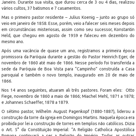
Janeiro. Durante sua visita, que durou cerca de 3 ou 4 dias, realizou
vários cultos, 37 batismos e 7 casamentos.
Mas o primeiro pastor residente – Julius Koenig – junto ao grupo só
veio em janeiro de 1858. Esse, porém, veio a falecer seis meses depois
em circunstâncias misteriosas, assim como seu sucessor, Konstantin
Held, que chegou em agosto de 1959 e faleceu em dezembro do
mesmo ano.
Após uma vacância de quase um ano, registramos a primeira época
promissora da Paróquia durante a gestão do Pastor Heinrich Eger, de
novembro de 1860 até maio de 1866. Nesse período foi transferida a
sede da Paróquia de Boa Vista para “Campinho” construída a Casa
paroquial e também o novo templo, inaugurado em 20 de maio de
1866.
Nos 14 anos seguintes, atuaram ali três pastores. Foram eles: Otto
Fiege, novembro de 1860 a maio de 1866; Miachel Mehl, 1871 a 1878;
e Johannes Schaeffer, 1878 a 1879.
O sétimo pastor, Wilhelm August Pagenkopf (1880-1887), liderou a
construção da torre da igreja em Domingos Martins. Naquela época era
proibida por lei a construção de torres em templos não católicos. Dizia
o Art. 5° da Constituição Imperial: “A Religião Catholica Apostólica
Romana continuará a ser a Religião do Império. Todas as outras