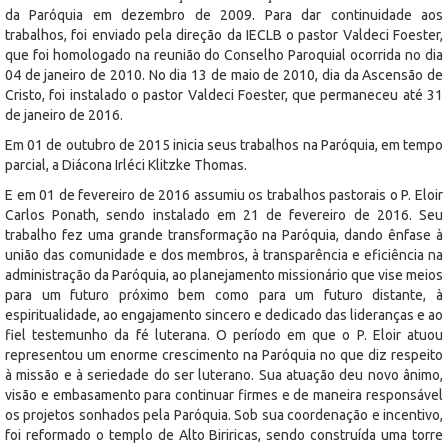
da Paróquia em dezembro de 2009. Para dar continuidade aos
trabalhos, foi enviado pela direção da IECLB o pastor Valdeci Foester,
que foi homologado na reunião do Conselho Paroquial ocorrida no dia
04 de janeiro de 2010. No dia 13 de maio de 2010, dia da Ascensão de
Cristo, foi instalado o pastor Valdeci Foester, que permaneceu até 31
de janeiro de 2016.
Em 01 de outubro de 2015 inicia seus trabalhos na Paróquia, em tempo
parcial, a Diácona Irléci Klitzke Thomas.
E em 01 de fevereiro de 2016 assumiu os trabalhos pastorais o P. Eloir
Carlos Ponath, sendo instalado em 21 de fevereiro de 2016. Seu
trabalho fez uma grande transformação na Paróquia, dando ênfase à
união das comunidade e dos membros, à transparência e eficiência na
administração da Paróquia, ao planejamento missionário que vise meios
para um futuro próximo bem como para um futuro distante, à
espiritualidade, ao engajamento sincero e dedicado das lideranças e ao
fiel testemunho da fé luterana. O período em que o P. Eloir atuou
representou um enorme crescimento na Paróquia no que diz respeito
à missão e à seriedade do ser luterano. Sua atuação deu novo ânimo,
visão e embasamento para continuar firmes e de maneira responsável
os projetos sonhados pela Paróquia. Sob sua coordenação e incentivo,
foi reformado o templo de Alto Biriricas, sendo construída uma torre