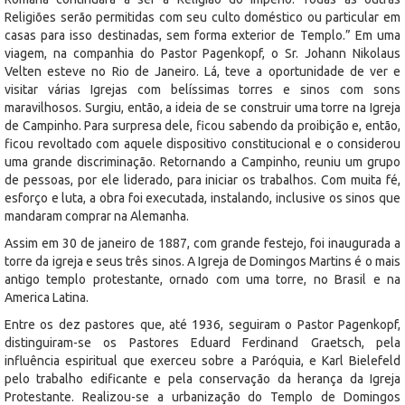
Religiões serão permitidas com seu culto doméstico ou particular em
casas para isso destinadas, sem forma exterior de Templo.” Em uma
viagem, na companhia do Pastor Pagenkopf, o Sr. Johann Nikolaus
Velten esteve no Rio de Janeiro. Lá, teve a oportunidade de ver e
visitar várias Igrejas com belíssimas torres e sinos com sons
maravilhosos. Surgiu, então, a ideia de se construir uma torre na Igreja
de Campinho. Para surpresa dele, ficou sabendo da proibição e, então,
ficou revoltado com aquele dispositivo constitucional e o considerou
uma grande discriminação. Retornando a Campinho, reuniu um grupo
de pessoas, por ele liderado, para iniciar os trabalhos. Com muita fé,
esforço e luta, a obra foi executada, instalando, inclusive os sinos que
mandaram comprar na Alemanha.
Assim em 30 de janeiro de 1887, com grande festejo, foi inaugurada a
torre da igreja e seus três sinos. A Igreja de Domingos Martins é o mais
antigo templo protestante, ornado com uma torre, no Brasil e na
America Latina.
Entre os dez pastores que, até 1936, seguiram o Pastor Pagenkopf,
distinguiram-se os Pastores Eduard Ferdinand Graetsch, pela
influência espiritual que exerceu sobre a Paróquia, e Karl Bielefeld
pelo trabalho edificante e pela conservação da herança da Igreja
Protestante. Realizou-se a urbanização do Templo de Domingos