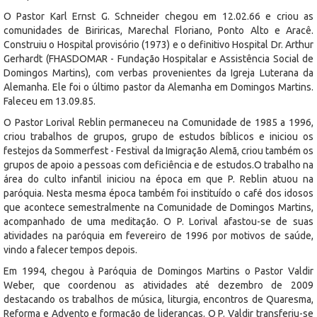
O Pastor Karl Ernst G. Schneider chegou em 12.02.66 e criou as
comunidades de Biriricas, Marechal Floriano, Ponto Alto e Aracê.
Construiu o Hospital provisório (1973) e o definitivo Hospital Dr. Arthur
Gerhardt (FHASDOMAR - Fundação Hospitalar e Assistência Social de
Domingos Martins), com verbas provenientes da Igreja Luterana da
Alemanha. Ele foi o último pastor da Alemanha em Domingos Martins.
Faleceu em 13.09.85.
O Pastor Lorival Reblin permaneceu na Comunidade de 1985 a 1996,
criou trabalhos de grupos, grupo de estudos bíblicos e iniciou os
festejos da Sommerfest - Festival da Imigração Alemã, criou também os
grupos de apoio a pessoas com deficiência e de estudos.O trabalho na
área do culto infantil iniciou na época em que P. Reblin atuou na
paróquia. Nesta mesma época também foi instituído o café dos idosos
que acontece semestralmente na Comunidade de Domingos Martins,
acompanhado de uma meditação. O P. Lorival afastou-se de suas
atividades na paróquia em fevereiro de 1996 por motivos de saúde,
vindo a falecer tempos depois.
Em 1994, chegou à Paróquia de Domingos Martins o Pastor Valdir
Weber, que coordenou as atividades até dezembro de 2009
destacando os trabalhos de música, liturgia, encontros de Quaresma,
Reforma e Advento e formação de lideranças. O P. Valdir transferiu-se