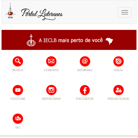
Toggle
naviga
BUSCA
CONTATO
WEBMAIL
ISSUU
YOUTUBE
INSTAGRAM
FACEBOOK
PRIVACIDADE
SIG