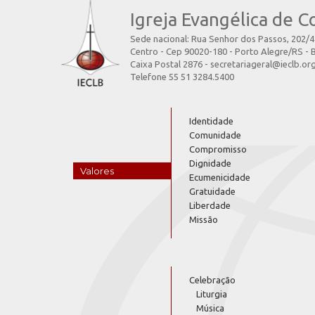
Igreja Evangélica de C
Sede nacional: Rua Senhor dos Passos, 202/
Centro - Cep 90020-180 - Porto Alegre/RS - B
Caixa Postal 2876 - secretariageral@ieclb.or
Telefone 55 51 3284.5400
Identidade
Comunidade
Compromisso
Dignidade
Valores
Ecumenicidade
Gratuidade
Liberdade
Missão
Celebração
Liturgia
Música