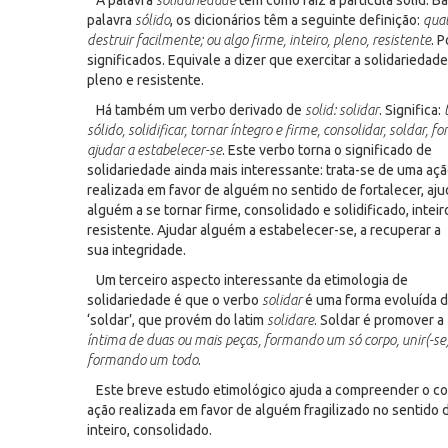
A palavra
solidariedade
tem como raiz a partícula solid. B
palavra
sólido
, os dicionários têm a seguinte definição:
qual
destruir facilmente; ou algo firme, inteiro, pleno, resistente
. 
significados. Equivale a dizer que exercitar a solidariedade
pleno e resistente.
Há também um verbo derivado de
solid: solidar
. Significa:
t
sólido, solidificar, tornar íntegro e firme, consolidar, soldar, fo
ajudar a estabelecer-se
. Este verbo torna o significado de
solidariedade ainda mais interessante: trata-se de uma aç
realizada em favor de alguém no sentido de fortalecer, aju
alguém a se tornar firme, consolidado e solidificado, inteir
resistente. Ajudar alguém a estabelecer-se, a recuperar a
sua integridade.
Um terceiro aspecto interessante da etimologia de
solidariedade é que o verbo
solidar
é uma forma evoluída 
‘soldar’, que provém do latim
solidare
. Soldar é promover a
íntima de duas ou mais peças, formando um só corpo, unir(-se
formando um todo
.
Este breve estudo etimológico ajuda a compreender o c
ação realizada em favor de alguém fragilizado no sentido d
inteiro, consolidado.