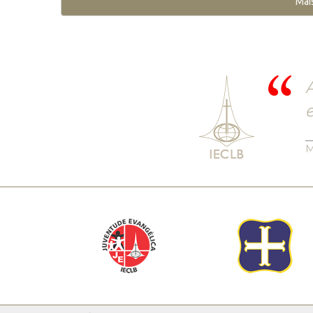
Mai
A
e
M