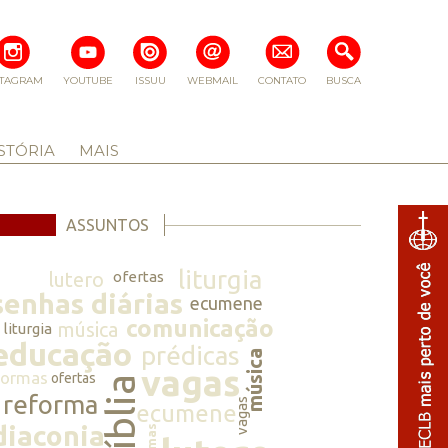
STAGRAM
YOUTUBE
ISSUU
WEBMAIL
CONTATO
BUSCA
STÓRIA
MAIS
ASSUNTOS
liturgia
lutero
ofertas
senhas diárias
ecumene
comunicação
música
liturgia
educação
prédicas
música
vagas
normas
ofertas
bíblia
reforma
vagas
ecumene
diaconia