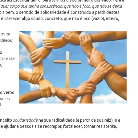
asta acrescentar um ‘o’ para termos o seu primeiro derivado. Para a
quer corpo que tenha consistência; que não é foco, que não se deixa
Pois bem, o sentido de solidariedade é construído a partir destes
 é oferecer algo sólido, concreto, que não é oco (vazio), inteiro,
ornar
rtalecer,
ão
dar este
o,
do verbo
união
)
onceito
solidariedade
na sua radicalidade (a partir da sua raiz): é a
e ajudar a pessoa a se recompor, fortalecer, tornar resistente,