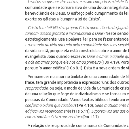
Levai as cargas uns dos outros, e assim cumprireis a lei de Cr
comunidade que se tornara alvo de uma doutrina legalista.
benevolência de Deus. O esforço pelo cumprimento da lei c
exorte os gálatas a ‘cumprir a lei de Cristo’.
Cristo tem lei? Não é o próprio Cristo quem liberta do jugo de
tenham acesso gratuito e incondicional a Deus?
Neste sentido
estrategicamente, usa a palavra ‘lei’ para se fazer entend
novo modo de vida adotado pela comunidade das suas seguido
da vida cristã, porque ela está construída sobre o amor de
evangelista João quando escreve:
Deus é amor, e aquele q
e nós amamos porque ele nos amou primeiro
(1Jo 4.19). Por
porque ‘o amor edifica’ (1Co 8.1). Esta é a nova ordem de v
Permanecer no amor no âmbito de uma comunidade de fé si
frase, tem grande importância a expressão ‘uns dos outros
reciprocidade
, ou seja, o modo de vida da Comunidade crist
de uma relação que foge do individualismo e se torna um
pessoas da Comunidade. Vários textos bíblicos lembram e
conforme o dom que recebeu
(1Pe 4.10)
; Sede mutuamente h
edificai-vos reciprocamente
(1Ts 5.11);
Suportai-vos uns aos 
como também Cristo nos acolheu
(Rm 15.7).
A relação de reciprocidade como marca da Comunidade cri