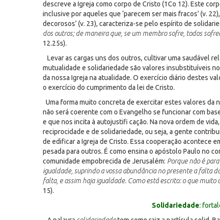
descreve a Igreja como corpo de Cristo (1Co 12). Este corp
inclusive por aqueles que ‘parecem ser mais fracos’ (v. 22
decorosos’ (v. 23), caracteriza-se pelo espírito de solidari
dos outros; de maneira que, se um membro sofre, todos sofre
12.25s).
Levar as cargas uns dos outros, cultivar uma saudável r
mutualidade e solidariedade são valores insubstituíveis n
da nossa Igreja na atualidade. O exercício diário destes 
o exercício do cumprimento da lei de Cristo.
Uma forma muito concreta de exercitar estes valores da no
não será coerente com o Evangelho se funcionar com base n
e que nos incita à autojustifi cação. Na nova ordem de vida, o
reciprocidade e de solidariedade, ou seja, a gente contrib
de edificar a Igreja de Cristo. Essa cooperação acontece em
pesada para outros. É como ensina o apóstolo Paulo no co
comunidade empobrecida de Jerusalém:
Porque não é para 
igualdade, suprindo a vossa abundância no presente a falta 
falta, e assim haja igualdade. Como está escrito: o que muito 
15).
Solidariedade
: forta