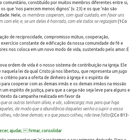
o comunitário, constituído por muitos membros diferentes entre si,
), os que ‘nos parecem menos dignos’ (v. 23) e os que ‘não são
edade. Nele,
os membros cooperam, com igual cuidado, em favor uns
m com ele; e, se um deles é honrado, com ele todos se regozijam
(1Co
elação de reciprocidade, compromisso mútuo, cooperação,
o exercício constante de edificação da nossa comunidade de fé e
valores nos coloca em um novo modo de vida, sustentado pelo amor. É
va ordem de vida é o nosso sistema de contribuição na Igreja. Ele
aquela lei da qual Cristo já nos libertou, que representa um jugo
 critério para a oferta de dinheiro à Igreja é o espírito de
ui para cooperar com as demais irmãs e os demais irmãos na missão
 um espírito de justiça, para que a carga não seja leve para alguns e
ntexto da campanha realizada em favor da
que os outros tenham alívio, e vós, sobrecarga; mas para que haja
daqueles, de modo que a abundância daqueles venha a suprir a vossa
colheu, não teve demais; e o que pouco colheu, não teve falta
(2Co 813-
lecer, ajudar,  firmar, consolidar