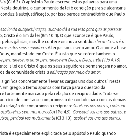
isto
(Gl 6.2). O apóstolo Paulo escreve estas palavras para uma
 Nesta doutrina, o cumprimento da lei é condição para se alcançar a
onduz à autojustificação, por isso parece contraditório que Paulo
ssa lei da autojustificação, quando dá a sua vida para que as pessoas
, Cristo é o fim da lei (Rm 10.4). O que acontece é que Paulo,
er pelos gálatas, mas lhe confere um novo sentido:
a lei de Cristo é o
ras e dos seus seguidores.
A lei passou a ser o amor. O amor é a base
 Deus, manifestado em Cristo. É a isto que se refere também o
ue permanece no amor permanece em Deus, e Deus, nele (1Jo 4.16)
tanto, a lei de Cristo é que os seus seguidores permaneçam no amor,
ida da comunidade cristã:
a edificação por meio do amor.
gnifica concretamente ‘levar as cargas uns dos outros’. Nesta
’. Em grego, o termo aponta com força para a questão da
ã é fortemente marcado pela relação de reciprocidade. Trata-se
 exercício de constante compromisso de cuidado para com as demais
sta relação de compromisso recíproco:
Servi uns aos outros, cada um
ospitaleiros sem murmuração
(1Pe 4.9);
Consolai-vos uns aos outros, e
outros, perdoai-vos mutuamente
(Cl 3.13);
acolhei-vos uns aos outros,
stã é especialmente explicitada pelo apóstolo Paulo quando