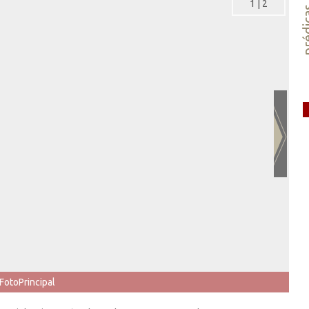
1
|
2
préd
FotoPrincipal