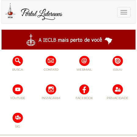
Toggle
naviga
BUSCA
CONTATO
WEBMAIL
ISSUU
YOUTUBE
INSTAGRAM
FACEBOOK
PRIVACIDADE
SIG