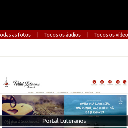
odas as fotos
|
Todos os áudios
|
Todos os víde
Portal Luteranos