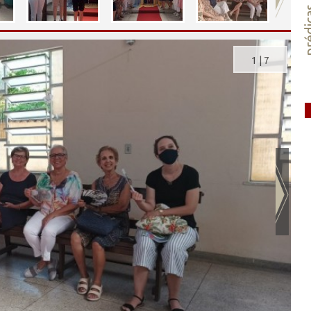
préd
1
|
7