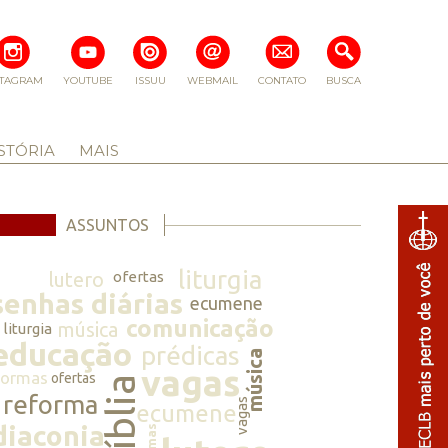
STAGRAM
YOUTUBE
ISSUU
WEBMAIL
CONTATO
BUSCA
STÓRIA
MAIS
ASSUNTOS
liturgia
lutero
ofertas
senhas diárias
ecumene
comunicação
música
liturgia
educação
prédicas
música
vagas
normas
ofertas
bíblia
reforma
vagas
ecumene
diaconia