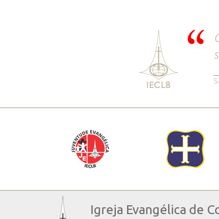
C
s
S
Igreja Evangélica de C