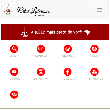
Toggle
naviga
BUSCA
CONTATO
WEBMAIL
ISSUU
YOUTUBE
INSTAGRAM
FACEBOOK
PRIVACIDADE
SIG