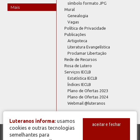
símbolo formato JPG
Mais
Mural
Genealogia
Vagas
Política de Privacidade
Publicações
Artigoteca
Literatura Evangelística
Proclamar Libertação
Rede de Recursos
Rosa de Lutero
Serviços IECLB
Estatística IECLB
Índices IECLB
Plano de Ofertas 2023
Plano de Ofertas 2024
Webmail @luteranos
Luteranos informa:
usamos
aceitar e fechar
cookies e outras tecnologias
semelhantes para
© Copyright 2026 - Todos os Direitos Reservados - IECLB - Igreja