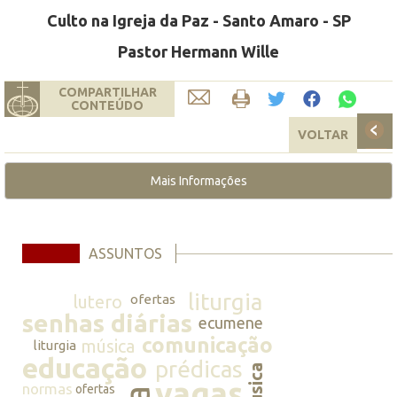
Culto na Igreja da Paz - Santo Amaro - SP
Pastor Hermann Wille
COMPARTILHAR
CONTEÚDO
VOLTAR
Mais Informações
ASSUNTOS
liturgia
lutero
ofertas
senhas diárias
ecumene
comunicação
música
liturgia
educação
prédicas
música
vagas
normas
ofertas