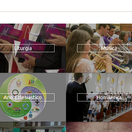
Liturgia
Música
Ano Eclesiástico
Homilética