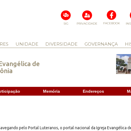
FACEBOOK
SIG
PRIVACIDADE
IN
RES
UNIDADE
DIVERSIDADE
GOVERNANÇA
HI
vangélica de
ônia
rticipação
Memória
Endereços
M
avegando pelo Portal Luteranos, o portal nacional da Igreja Evangélica d