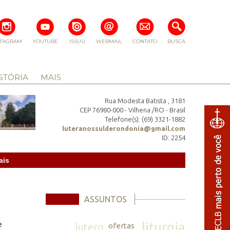
STAGRAM
YOUTUBE
ISSUU
WEBMAIL
CONTATO
BUSCA
STÓRIA
MAIS
Rua Modesta Batista , 3181
CEP 76980-000 - Vilhena /RO - Brasil
Telefone(s): (69) 3321-1882
luteranossulderondonia@gmail.com
ID: 2254
ais
ASSUNTOS
liturgia
e
lutero
ofertas