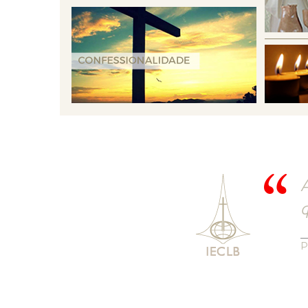
A
q
P