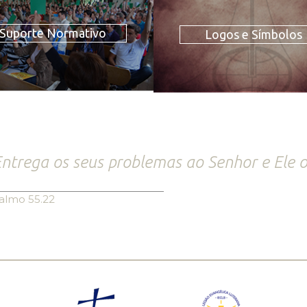
Suporte Normativo
Logos e Símbolos
ntrega os seus problemas ao Senhor e Ele o
almo 55.22