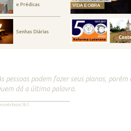
e Prédicas
Senhas Diárias
s pessoas podem fazer seus planos, porém 
uem dá a última palavra.
rovérbios 16.1