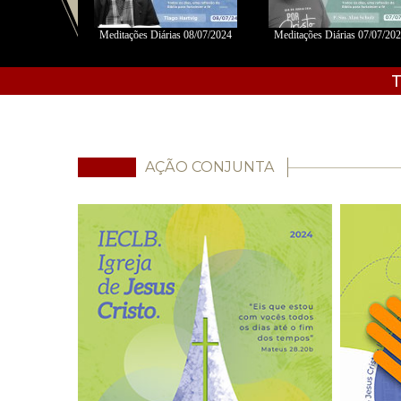
06/2024 - Fábio
Meditações Diárias 08/07/2024
Meditações Diárias 07/07/20
s
T
AÇÃO CONJUNTA