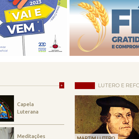
+
LUTERO E REF
Capela
Luterana
Meditações