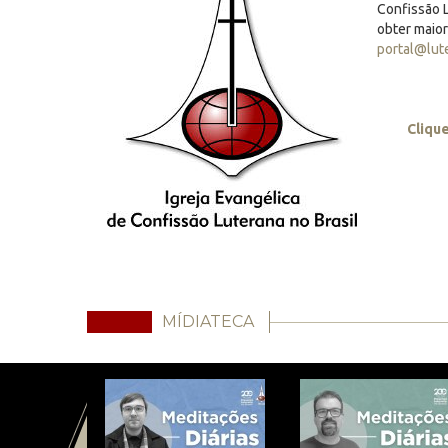
Confissão L
obter maio
portal@lut
Cliqu
MÍDIATECA