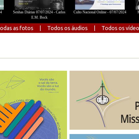
24
Senhas Diárias 07/07/2024 - Carlos
Culto Nacional Online - 07/07/2024
M
E.M. Bock
odas as fotos
|
Todos os áudios
|
Todos os víde