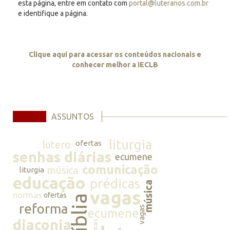
esta página, entre em contato com
portal@luteranos.com.br
e identifique a página.
Clique aqui para acessar os conteúdos nacionais e
conhecer melhor a IECLB
ASSUNTOS
liturgia
lutero
ofertas
senhas diárias
ecumene
comunicação
música
liturgia
educação
prédicas
música
vagas
normas
ofertas
bíblia
reforma
vagas
ecumene
diaconia