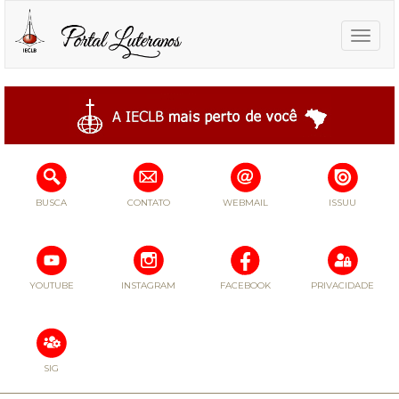
Toggle
naviga
BUSCA
CONTATO
WEBMAIL
ISSUU
YOUTUBE
INSTAGRAM
FACEBOOK
PRIVACIDADE
SIG