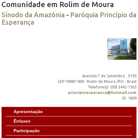
Comunidade em Rolim de Moura
Sínodo da Amazônia
-
Paróquia Princípio da
Esperança
Avenida 7 de Setembro , 5195
CEP 78987-000 - Rolim de Moura /RO - Brasil
Telefone(s): (69) 3442-1363
principioesperanca@hotmail.com
ID: 1809
Apresentação
Ênfases
Participação