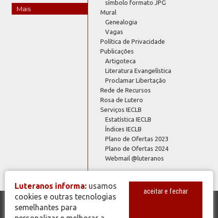
símbolo formato JPG
Mais
Mural
Genealogia
Vagas
Política de Privacidade
Publicações
Artigoteca
Literatura Evangelística
Proclamar Libertação
Rede de Recursos
Rosa de Lutero
Serviços IECLB
Estatística IECLB
Índices IECLB
Plano de Ofertas 2023
Plano de Ofertas 2024
Webmail @luteranos
Luteranos informa:
usamos
aceitar e fechar
cookies e outras tecnologias
semelhantes para
© Copyright 2026 - Todos os Direitos Reservados - IECLB - Igreja