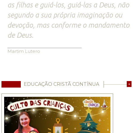
as filhas e guiá-los, guiá-las a Deus, não
segundo a sua própria imaginação ou
devoção, mas conforme o mandamento
de Deus.
Martim Lutero
EDUCAÇÃO CRISTÃ CONTÍNUA
+