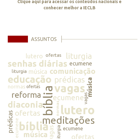
Clique aqui para acessar os conteúdos nacionais e
conhecer melhor a IECLB
ASSUNTOS
liturgia
lutero
ofertas
senhas diárias
ecumene
comunicação
música
liturgia
educação
prédicas
música
vagas
normas
ofertas
bíblia
reforma
vagas
ecumene
diaconia
normas
lutero
ofertas
prédicas
meditações
ecumene
bíblia
vagas
liturgia
ecumene
música
ofertas