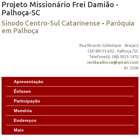
Projeto Missionário Frei Damião -
Palhoça-SC
Sínodo Centro-Sul Catarinense
-
Paróquia
em Palhoça
Rua Ricardo Schlemper - Brejarú
CEP 88133-652 - Palhoça /SC
Telefone(s): (48) 3033-1470
ieclbpalhoca@gmail.com
ID: 3206
Apresentação
Ênfases
Participação
Memória
Endereços
Mais