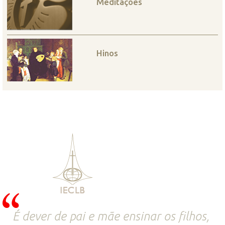
Meditações
Hinos
É dever de pai e mãe ensinar os filhos,