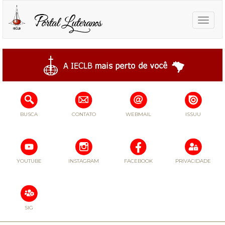
Toggle
naviga
BUSCA
CONTATO
WEBMAIL
ISSUU
YOUTUBE
INSTAGRAM
FACEBOOK
PRIVACIDADE
SIG