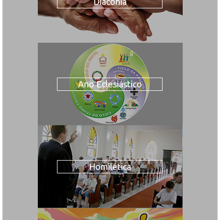
Diaconia
Ano Eclesiástico
Homilética