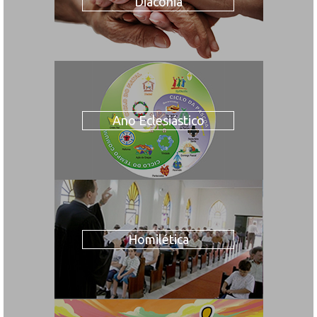
Diaconia
Ano Eclesiástico
Homilética