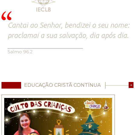
Cantai ao Senhor, bendizei o seu nome:
proclamai a sua salvação, dia após dia.
Salmo 96.2
EDUCAÇÃO CRISTÃ CONTÍNUA
+