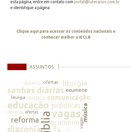
esta página, entre em contato com
portal@luteranos.com.br
e identifique a página.
Clique aqui para acessar os conteúdos nacionais e
conhecer melhor a IECLB
ASSUNTOS
liturgia
lutero
ofertas
senhas diárias
ecumene
comunicação
música
liturgia
educação
prédicas
música
vagas
normas
ofertas
bíblia
reforma
vagas
ecumene
diaconia