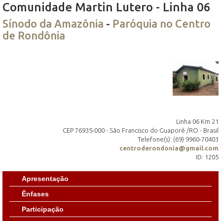
Comunidade Martin Lutero - Linha 06
Sínodo da Amazônia
-
Paróquia no Centro
de Rondônia
Linha 06 Km 21
CEP 76935-000 - São Francisco do Guaporé /RO - Brasil
Telefone(s): (69) 9960-70403
centroderondonia@gmail.com
ID: 1205
Apresentação
Ênfases
Participação