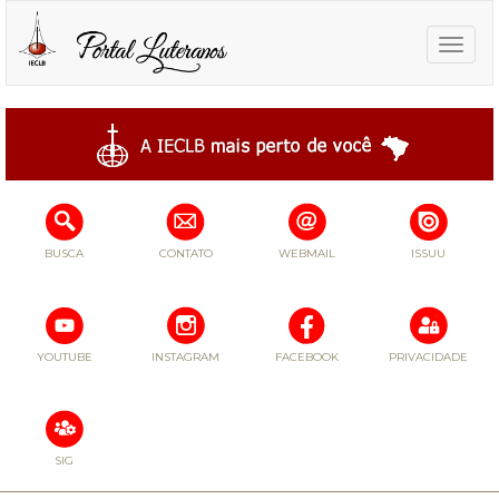
Toggle
naviga
BUSCA
CONTATO
WEBMAIL
ISSUU
YOUTUBE
INSTAGRAM
FACEBOOK
PRIVACIDADE
SIG