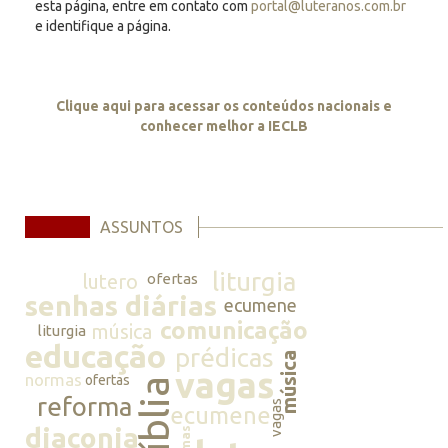
esta página, entre em contato com
portal@luteranos.com.br
e identifique a página.
Clique aqui para acessar os conteúdos nacionais e
conhecer melhor a IECLB
ASSUNTOS
liturgia
lutero
ofertas
senhas diárias
ecumene
comunicação
música
liturgia
educação
prédicas
música
vagas
normas
ofertas
bíblia
reforma
vagas
ecumene
diaconia