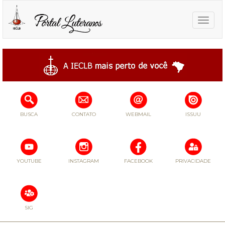
Toggle
naviga
BUSCA
CONTATO
WEBMAIL
ISSUU
YOUTUBE
INSTAGRAM
FACEBOOK
PRIVACIDADE
SIG