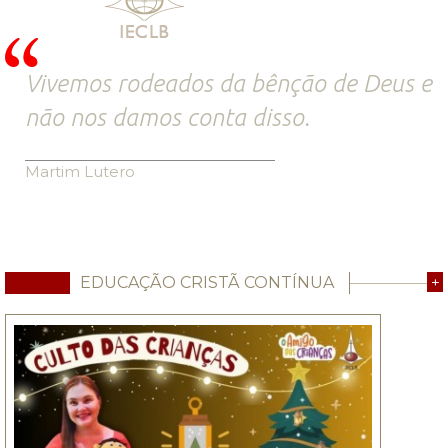
Vivemos rodeados da bênção de Deus e
não nos damos conta disso.
Martim Lutero
EDUCAÇÃO CRISTÃ CONTÍNUA
+