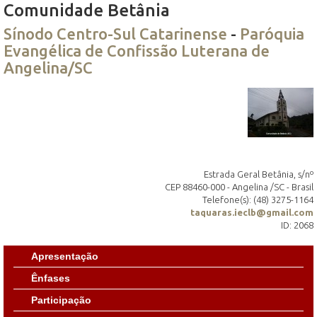
Comunidade Betânia
Sínodo Centro-Sul Catarinense
-
Paróquia
Evangélica de Confissão Luterana de
Angelina/SC
Estrada Geral Betânia, s/nº
CEP 88460-000 - Angelina /SC - Brasil
Telefone(s): (48) 3275-1164
taquaras.ieclb@gmail.com
ID: 2068
Apresentação
Ênfases
Participação