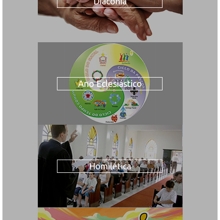
Diaconia
Ano Eclesiástico
Homilética