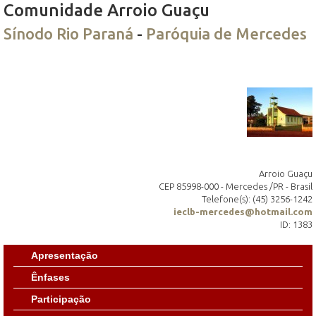
Comunidade Arroio Guaçu
Sínodo Rio Paraná
-
Paróquia de Mercedes
Arroio Guaçu
CEP 85998-000 - Mercedes /PR - Brasil
Telefone(s): (45) 3256-1242
ieclb-mercedes@hotmail.com
ID: 1383
Apresentação
Ênfases
Participação