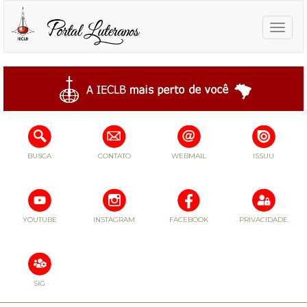
Toggle
naviga
BUSCA
CONTATO
WEBMAIL
ISSUU
YOUTUBE
INSTAGRAM
FACEBOOK
PRIVACIDADE
SIG