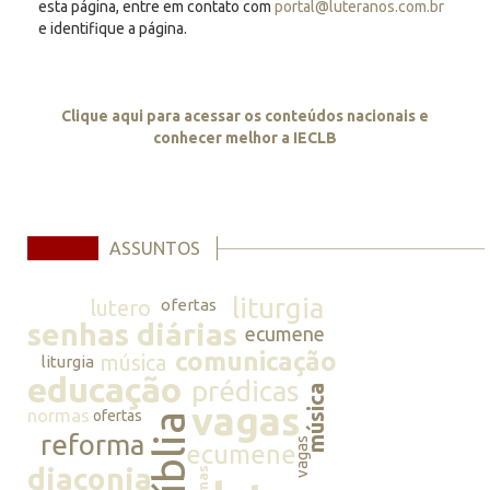
esta página, entre em contato com
portal@luteranos.com.br
e identifique a página.
Clique aqui para acessar os conteúdos nacionais e
conhecer melhor a IECLB
ASSUNTOS
liturgia
lutero
ofertas
senhas diárias
ecumene
comunicação
música
liturgia
educação
prédicas
música
vagas
normas
ofertas
bíblia
reforma
vagas
ecumene
diaconia