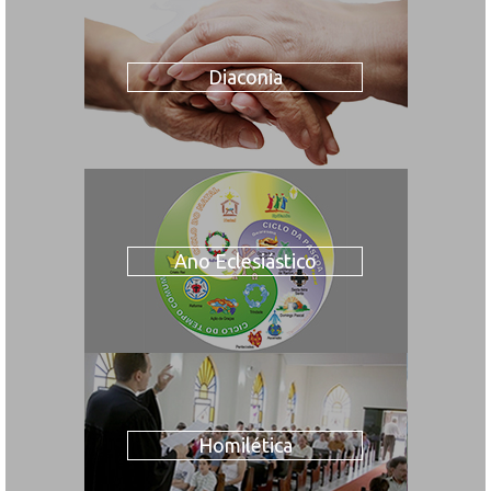
Diaconia
Ano Eclesiástico
Homilética