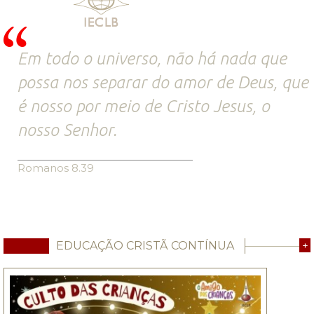
Em todo o universo, não há nada que
possa nos separar do amor de Deus, que
é nosso por meio de Cristo Jesus, o
nosso Senhor.
Romanos 8.39
EDUCAÇÃO CRISTÃ CONTÍNUA
+