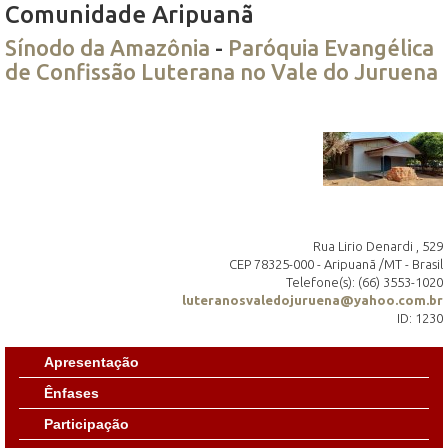
Comunidade Aripuanã
Sínodo da Amazônia
-
Paróquia Evangélica
de Confissão Luterana no Vale do Juruena
Rua Lirio Denardi , 529
CEP 78325-000 - Aripuanã /MT - Brasil
Telefone(s): (66) 3553-1020
luteranosvaledojuruena@yahoo.com.br
ID: 1230
Apresentação
Ênfases
Participação