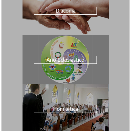
Diaconia
Ano Eclesiástico
Homilética