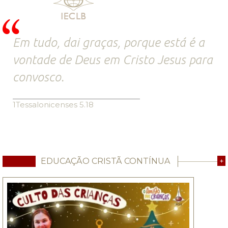
Em tudo, dai graças, porque está é a
vontade de Deus em Cristo Jesus para
convosco.
1Tessalonicenses 5.18
EDUCAÇÃO CRISTÃ CONTÍNUA
+