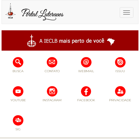
Toggle
naviga
BUSCA
CONTATO
WEBMAIL
ISSUU
YOUTUBE
INSTAGRAM
FACEBOOK
PRIVACIDADE
SIG