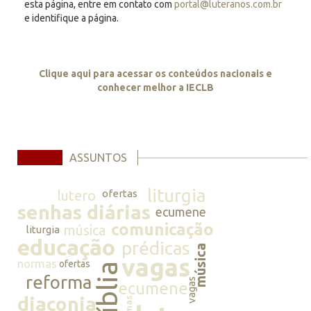
esta página, entre em contato com
portal@luteranos.com.br
e identifique a página.
Clique aqui para acessar os conteúdos nacionais e
conhecer melhor a IECLB
ASSUNTOS
liturgia
lutero
ofertas
senhas diárias
ecumene
comunicação
música
liturgia
educação
prédicas
música
vagas
normas
ofertas
bíblia
reforma
vagas
ecumene
diaconia