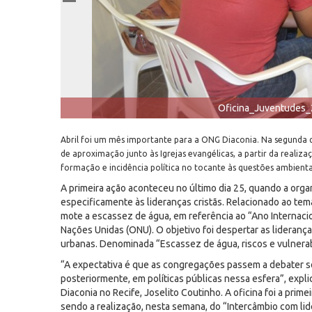
Oficina_Juventudes_
Abril foi um mês importante para a ONG Diaconia. Na segunda qu
de aproximação junto às Igrejas evangélicas, a partir da realiza
formação e incidência política no tocante às questões ambienta
A primeira ação aconteceu no último dia 25, quando a orga
especificamente às lideranças cristãs. Relacionado ao te
mote a escassez de água, em referência ao “Ano Internac
Nações Unidas (ONU). O objetivo foi despertar as liderança
urbanas. Denominada “Escassez de água, riscos e vulnerab
“A expectativa é que as congregações passem a debater so
posteriormente, em políticas públicas nessa esfera”, expli
Diaconia no Recife, Joselito Coutinho. A oficina foi a pri
sendo a realização, nesta semana, do “Intercâmbio com li