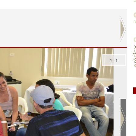
préd
1
|
1