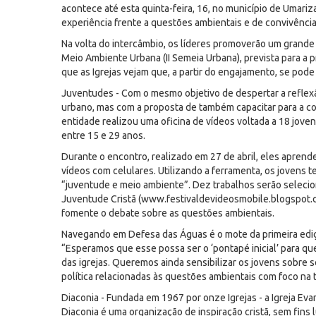
acontece até esta quinta-feira, 16, no município de Umariz
experiência frente a questões ambientais e de convivênci
Na volta do intercâmbio, os líderes promoverão um grande 
Meio Ambiente Urbana (II Semeia Urbana), prevista para a 
que as Igrejas vejam que, a partir do engajamento, se pode
Juventudes - Com o mesmo objetivo de despertar a reflex
urbano, mas com a proposta de também capacitar para a co
entidade realizou uma oficina de vídeos voltada a 18 jove
entre 15 e 29 anos.
Durante o encontro, realizado em 27 de abril, eles aprend
vídeos com celulares. Utilizando a ferramenta, os jovens
“juventude e meio ambiente”. Dez trabalhos serão selecio
Juventude Cristã (www.festivaldevideosmobile.blogspot.com.
fomente o debate sobre as questões ambientais.
Navegando em Defesa das Águas é o mote da primeira edição
“Esperamos que esse possa ser o ‘pontapé inicial’ para qu
das igrejas. Queremos ainda sensibilizar os jovens sobre 
política relacionadas às questões ambientais com foco na t
Diaconia - Fundada em 1967 por onze Igrejas - a Igreja Eva
Diaconia é uma organização de inspiração cristã, sem fins 