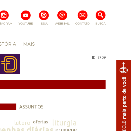
STAGRAM
YOUTUBE
ISSUU
WEBMAIL
CONTATO
BUSCA
STÓRIA
MAIS
ID: 2709
ASSUNTOS
liturgia
lutero
ofertas
senhas diárias
ecumene