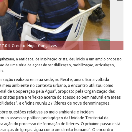
27.04_Crédito_Higor Gonçalves
inzena, a entidade, de inspiração cristã, deu início a um amplo processo
ção de uma série de ações de sensibilização, mobilização, articulação,
is.
nização realizou em sua sede, no Recife, uma oficina voltada
ma meio ambiente no contexto urbano, o encontro utilizou como
ional de Cooperação pela Água”, proposto pela Organização das
s cristãs para a reflexão acerca do acesso ao bem natural em áreas
ilidades”, a oficina reuniu 27 líderes de nove denominações.
bre questões relativas ao meio ambiente e incidam,
cou o assessor político pedagógico da Unidade Territorial da
meira ação do processo de formação de líderes. O próximo passo está
deranças de Igrejas: água como um direito humano”. O encontro