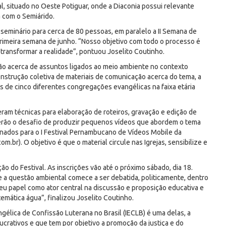
al, situado no Oeste Potiguar, onde a Diaconia possui relevante
a com o Semiárido.
seminário para cerca de 80 pessoas, em paralelo a II Semana de
primeira semana de junho. “Nosso objetivo com todo o processo é
 transformar a realidade”, pontuou Joselito Coutinho.
ão acerca de assuntos ligados ao meio ambiente no contexto
nstrução coletiva de materiais de comunicação acerca do tema, a
ns de cinco diferentes congregações evangélicas na faixa etária
eram técnicas para elaboração de roteiros, gravação e edição de
 terão o desafio de produzir pequenos vídeos que abordem o tema
nados para o I Festival Pernambucano de Vídeos Mobile da
br). O objetivo é que o material circule nas Igrejas, sensibilize e
 do Festival. As inscrições vão até o próximo sábado, dia 18.
e a questão ambiental comece a ser debatida, politicamente, dentro
seu papel como ator central na discussão e proposição educativa e
emática água”, finalizou Joselito Coutinho.
ngélica de Confissão Luterana no Brasil (IECLB) é uma delas, a
lucrativos e que tem por objetivo a promoção da justiça e do