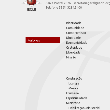
Caixa Postal 2876 - secretariageral@ieclb.or
Telefone 55 51 3284.5400
Identidade
Comunidade
Compromisso
Dignidade
Valores
Ecumenicidade
Gratuidade
Liberdade
Missão
Celebração
Liturgia
Música
Ecumene
Espiritualidade
Ministério
Habilitação Ministerial