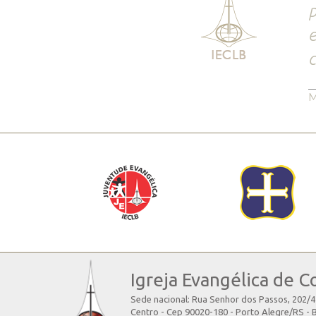
p
e
c
M
Igreja Evangélica de C
Sede nacional: Rua Senhor dos Passos, 202/
Centro - Cep 90020-180 - Porto Alegre/RS - B