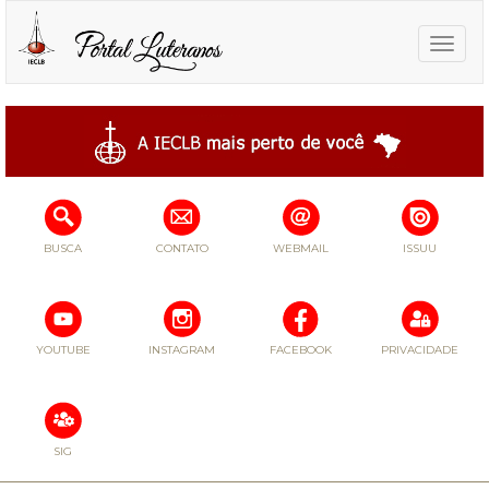
Toggle
naviga
BUSCA
CONTATO
WEBMAIL
ISSUU
YOUTUBE
INSTAGRAM
FACEBOOK
PRIVACIDADE
SIG