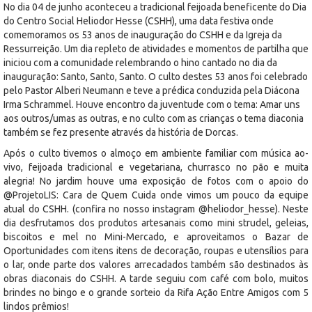
No dia 04 de junho aconteceu a tradicional feijoada beneficente do Dia
do Centro Social Heliodor Hesse (CSHH), uma data festiva onde
comemoramos os 53 anos de inauguração do CSHH e da Igreja da
Ressurreição. Um dia repleto de atividades e momentos de partilha que
iniciou com a comunidade relembrando o hino cantado no dia da
inauguração: Santo, Santo, Santo. O culto destes 53 anos foi celebrado
pelo Pastor Alberi Neumann e teve a prédica conduzida pela Diácona
Irma Schrammel. Houve encontro da juventude com o tema: Amar uns
aos outros/umas as outras, e no culto com as crianças o tema diaconia
também se fez presente através da história de Dorcas.
Após o culto tivemos o almoço em ambiente familiar com música ao-
vivo, feijoada tradicional e vegetariana, churrasco no pão e muita
alegria! No jardim houve uma exposição de fotos com o apoio do
@ProjetoLIS: Cara de Quem Cuida onde vimos um pouco da equipe
atual do CSHH. (confira no nosso instagram @heliodor_hesse). Neste
dia desfrutamos dos produtos artesanais como mini strudel, geleias,
biscoitos e mel no Mini-Mercado, e aproveitamos o Bazar de
Oportunidades com itens itens de decoração, roupas e utensílios para
o lar, onde parte dos valores arrecadados também são destinados às
obras diaconais do CSHH. A tarde seguiu com café com bolo, muitos
brindes no bingo e o grande sorteio da Rifa Ação Entre Amigos com 5
lindos prêmios!