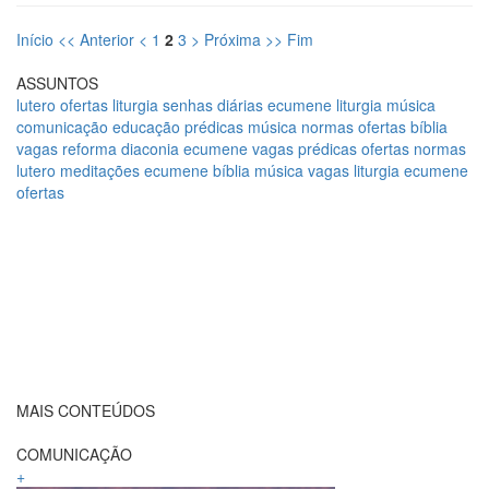
Início <<
Anterior <
1
2
3
> Próxima
>> Fim
ASSUNTOS
lutero
ofertas
liturgia
senhas diárias
ecumene
liturgia
música
comunicação
educação
prédicas
música
normas
ofertas
bíblia
vagas
reforma
diaconia
ecumene
vagas
prédicas
ofertas
normas
lutero
meditações
ecumene
bíblia
música
vagas
liturgia
ecumene
ofertas
MAIS CONTEÚDOS
COMUNICAÇÃO
+