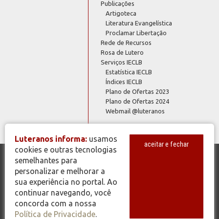
Publicações
Artigoteca
Literatura Evangelística
Proclamar Libertação
Rede de Recursos
Rosa de Lutero
Serviços IECLB
Estatística IECLB
Índices IECLB
Plano de Ofertas 2023
Plano de Ofertas 2024
Webmail @luteranos
Luteranos informa:
usamos
aceitar e fechar
cookies e outras tecnologias
semelhantes para
© Copyright 2026 - Todos os Direitos Reservados - IECLB - Igreja
personalizar e melhorar a
Evangélica de Confissão Luterana no Brasil - Portal Luteranos -
sua experiência no portal. Ao
www.luteranos.com.br
continuar navegando, você
concorda com a nossa
Política de Privacidade
.