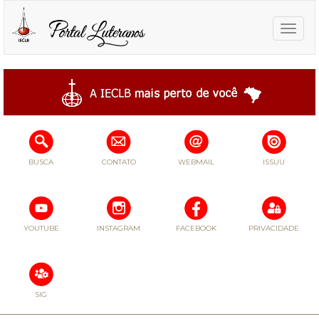
Toggle
naviga
BUSCA
CONTATO
WEBMAIL
ISSUU
YOUTUBE
INSTAGRAM
FACEBOOK
PRIVACIDADE
SIG