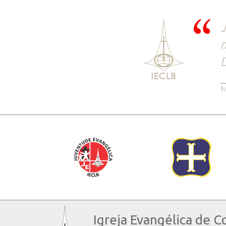
J
D
M
Igreja Evangélica de C