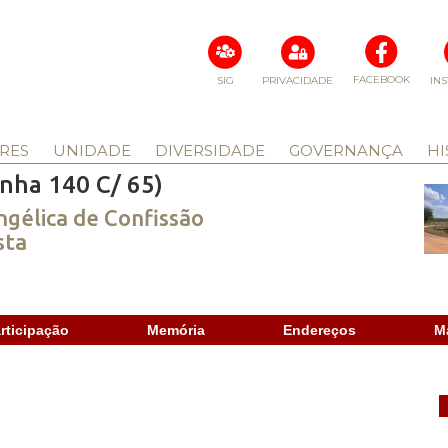
FACEBOOK
SIG
PRIVACIDADE
IN
RES
UNIDADE
DIVERSIDADE
GOVERNANÇA
HI
nha 140 C/ 65)
ngélica de Confissão
sta
rticipação
Memória
Endereços
M