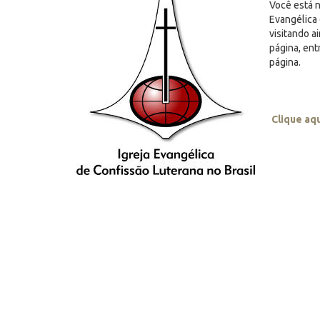
Você está n
Evangélica 
visitando a
página, en
página.
Clique aq