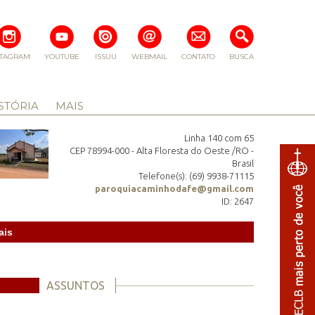
STAGRAM
YOUTUBE
ISSUU
WEBMAIL
CONTATO
BUSCA
STÓRIA
MAIS
Linha 140 com 65
CEP 78994-000 - Alta Floresta do Oeste /RO -
Brasil
Telefone(s): (69) 9938-71115
paroquiacaminhodafe@gmail.com
ID: 2647
ais
ASSUNTOS