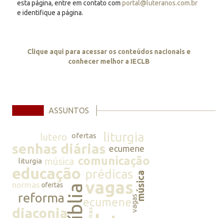
esta página, entre em contato com
portal@luteranos.com.br
e identifique a página.
Clique aqui para acessar os conteúdos nacionais e
conhecer melhor a IECLB
ASSUNTOS
liturgia
lutero
ofertas
senhas diárias
ecumene
comunicação
música
liturgia
educação
prédicas
música
vagas
normas
ofertas
bíblia
reforma
vagas
ecumene
diaconia