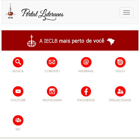
Toggle
naviga
BUSCA
CONTATO
WEBMAIL
ISSUU
YOUTUBE
INSTAGRAM
FACEBOOK
PRIVACIDADE
SIG