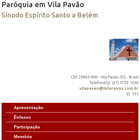
Paróquia em Vila Pavão
Sínodo Espírito Santo a Belém
CEP 29843-000 - Vila Pavão /ES - Brasil
Telefone(s): (27) 3753-1036
vilapavao@luteranos.com.br
ID: 133
Apresentação
Ênfases
Participação
Memória