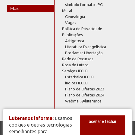
símbolo formato JPG
Mais
Mural
Genealogia
Vagas
Política de Privacidade
Publicações
Artigoteca
Literatura Evangelística
Proclamar Libertação
Rede de Recursos
Rosa de Lutero
Serviços IECLB
Estatística IECLB
Índices IECLB
Plano de Ofertas 2023
Plano de Ofertas 2024
Webmail @luteranos
Luteranos informa:
usamos
aceitar e fechar
cookies e outras tecnologias
semelhantes para
© Copyright 2026 - Todos os Direitos Reservados - IECLB - Igreja