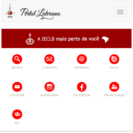
Toggle
naviga
BUSCA
CONTATO
WEBMAIL
ISSUU
YOUTUBE
INSTAGRAM
FACEBOOK
PRIVACIDADE
SIG