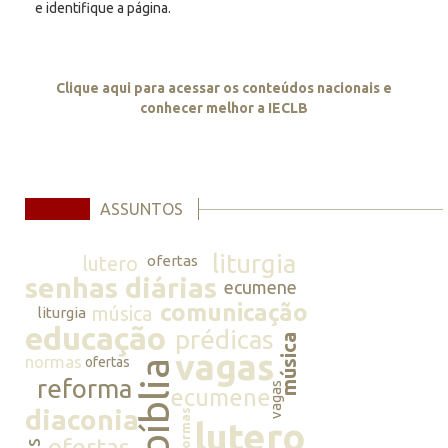
e identifique a página.
Clique aqui para acessar os conteúdos nacionais e
conhecer melhor a IECLB
ASSUNTOS
liturgia
lutero
ofertas
senhas diárias
ecumene
comunicação
música
liturgia
educação
prédicas
música
vagas
normas
ofertas
bíblia
reforma
vagas
ecumene
diaconia
normas
lutero
ofertas