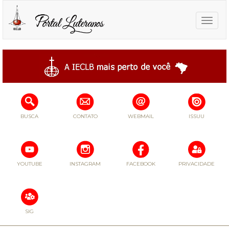
Toggle
naviga
BUSCA
CONTATO
WEBMAIL
ISSUU
YOUTUBE
INSTAGRAM
FACEBOOK
PRIVACIDADE
SIG