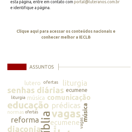
esta página, entre em contato com
portal@luteranos.com.br
e identifique a página.
Clique aqui para acessar os conteúdos nacionais e
conhecer melhor a IECLB
ASSUNTOS
liturgia
lutero
ofertas
senhas diárias
ecumene
comunicação
música
liturgia
educação
prédicas
música
vagas
normas
ofertas
bíblia
reforma
vagas
ecumene
diaconia