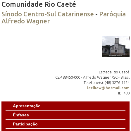
Comunidade Rio Caeté
Sínodo Centro-Sul Catarinense
-
Paróquia
Alfredo Wagner
Estrada Rio Caeté
CEP 88450-000 - Alfredo Wagner /SC - Brasil
Telefone(s): (48) 3276-1124
ieclbaw@hotmail.com
ID: 490
Apresentação
Ênfases
Participação