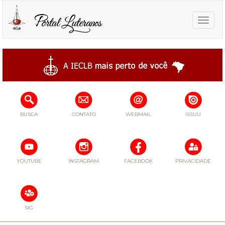
Toggle
naviga
BUSCA
CONTATO
WEBMAIL
ISSUU
YOUTUBE
INSTAGRAM
FACEBOOK
PRIVACIDADE
SIG