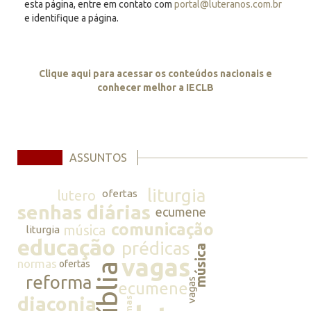
esta página, entre em contato com
portal@luteranos.com.br
e identifique a página.
Clique aqui para acessar os conteúdos nacionais e
conhecer melhor a IECLB
ASSUNTOS
liturgia
lutero
ofertas
senhas diárias
ecumene
comunicação
música
liturgia
educação
prédicas
música
vagas
normas
ofertas
bíblia
reforma
vagas
ecumene
diaconia