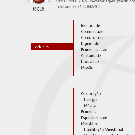
Caixa Postal 2876 - secretariageral@ieclb.or
Telefone 55 51 3284.5400
Identidade
Comunidade
Compromisso
Dignidade
Valores
Ecumenicidade
Gratuidade
Liberdade
Missão
Celebração
Liturgia
Música
Ecumene
Espiritualidade
Ministério
Habilitação Ministerial