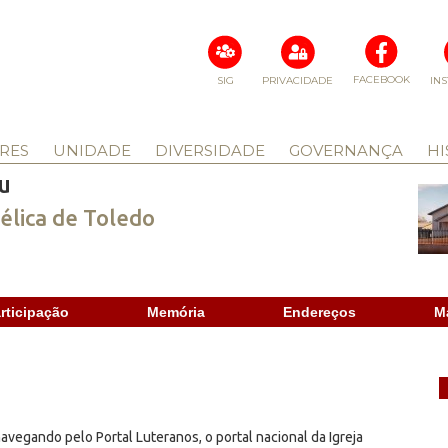
FACEBOOK
SIG
PRIVACIDADE
IN
RES
UNIDADE
DIVERSIDADE
GOVERNANÇA
HI
u
élica de Toledo
rticipação
Memória
Endereços
M
avegando pelo Portal Luteranos, o portal nacional da Igreja