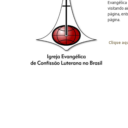
Evangélica 
visitando a
página, en
página.
Clique aq