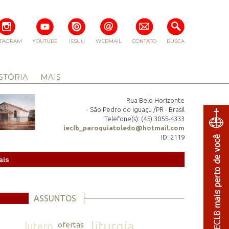
STAGRAM
YOUTUBE
ISSUU
WEBMAIL
CONTATO
BUSCA
STÓRIA
MAIS
Rua Belo Horizonte
- São Pedro do Iguaçu /PR - Brasil
Telefone(s): (45) 3055-4333
ieclb_paroquiatoledo@hotmail.com
ID: 2119
ais
ASSUNTOS
liturgia
lutero
ofertas