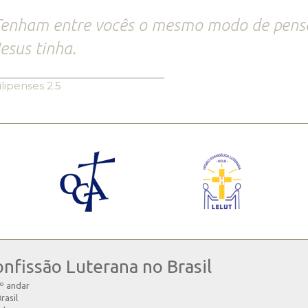
enham entre vocês o mesmo modo de pensa
esus tinha.
ilipenses 2.5
onfissão Luterana no Brasil
4º andar
rasil